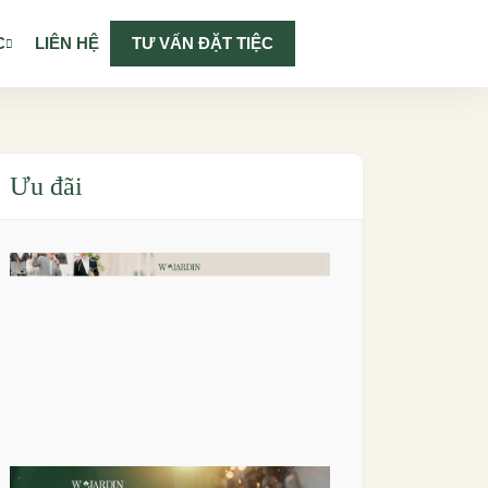
C
LIÊN HỆ
TƯ VẤN ĐẶT TIỆC
Ưu đãi