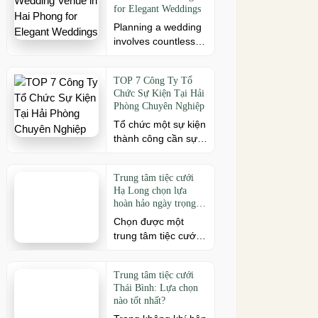
cách. Để buổi hội
for Elegant Weddings
[…]
ngộ thêm trọn vẹn,
Planning a wedding
việc lựa chọn địa
involves countless
điểm phù hợp về
decisions, but
không gian, thực
choosing the right
đơn và chi phí là
TOP 7 Công Ty Tổ
venue is one of the
điều không thể bỏ
Chức Sự Kiện Tại Hải
most important. As a
qua. Dưới […]
Phòng Chuyên Nghiệp
leading wedding
Tổ chức một sự kiện
venue Hai Phong,
thành công cần sự
W.Jardin combines
đồng hành của đơn
elegant banquet
vị có kinh nghiệm và
halls, romantic
Trung tâm tiệc cưới
khả năng triển khai
garden spaces,
Hạ Long chọn lựa
chuyên nghiệp. Tại
premium cuisine
hoàn hảo ngày trọng
Hải Phòng, nhiều
prepared under the
đại
Chọn được một
công ty cung cấp đa
ISO 22000:2018
trung tâm tiệc cưới
dạng dịch vụ từ tiệc
food safety
Hạ Long phù hợp
cưới, hội nghị, hội
management
chính là chìa khóa
thảo đến team
system, and
Trung tâm tiệc cưới
quan trọng đầu tiên
building và sự kiện
dedicated event
Thái Bình: Lựa chọn
mở ra một ngày
doanh nghiệp. Dưới
support to help
nào tốt nhất?
trọng đại hoàn hảo.
đây là những […]
couples create a