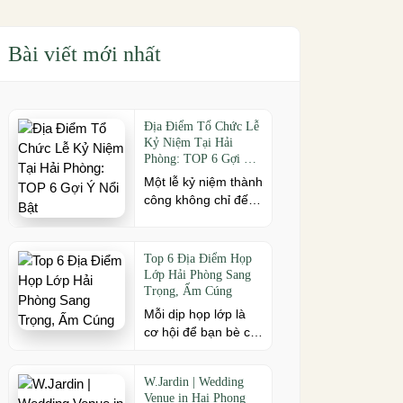
Bài viết mới nhất
Địa Điểm Tổ Chức Lễ
Kỷ Niệm Tại Hải
Phòng: TOP 6 Gợi Ý
Nổi Bật
Một lễ kỷ niệm thành
công không chỉ đến
từ kịch bản chỉn chu
mà còn phụ thuộc
vào địa điểm tổ
Top 6 Địa Điểm Họp
chức. Nếu bạn đang
Lớp Hải Phòng Sang
tìm kiếm địa điểm tổ
Trọng, Ấm Cúng
chức lễ kỷ niệm tại
Mỗi dịp họp lớp là
Hải Phòng có không
cơ hội để bạn bè cũ
gian đẹp, dịch vụ
cùng gặp gỡ, ôn lại
chuyên nghiệp và
kỷ niệm và gắn kết
đáp ứng nhiều quy
W.Jardin | Wedding
sau nhiều năm xa
mô sự kiện, đừng
Venue in Hai Phong