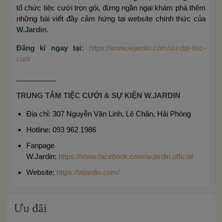
tổ chức tiệc cưới trọn gói, đừng ngần ngại khám phá thêm
những bài viết đầy cảm hứng tại website chính thức của
W.Jardin
.
Đăng kí ngay tại:
https://www.wjardin.com/uu-dai-tiec-
cuoi
__________
TRUNG TÂM TIỆC CƯỚI & SỰ KIỆN W.JARDIN
Địa chỉ: 307 Nguyễn Văn Linh, Lê Chân, Hải Phòng
Hotline: 093 962 1986
Fanpage
W.Jardin:
https://www.facebook.com/w.jardin.official
Website:
https://wjardin.com/
Ưu đãi