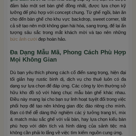
đảm bảo một set bàn ghế đồng nhất, được lựa chọn kỹ
lưỡng để phù hợp với concept chung. Từ ghế ngồi, bàn ăn
cho đến bàn ghế cho khu vực backdrop, sweet corner, tất
cả sẽ tạo nên một không gian hài hòa, sang trọng, để lại ấn
tượng sâu sắc trong mắt khách mời và tạo nên những
bức ảnh cưới
đẹp hoàn hảo.
Đa Dạng Mẫu Mã, Phong Cách Phù Hợp
Mọi Không Gian
Dù bạn yêu thích phong cách cổ điển sang trọng, hiện đại
tối giản hay rustic bình dị, dịch vụ cho thuê luôn có đa
dạng sự lựa chọn để đáp ứng. Các công ty lớn thường sở
hữu kho đồ sộ với hàng chục mẫu bàn ghế khác nhau.
Điều này mang lại cho bạn sự linh hoạt tuyệt đối trong việc
phối hợp để tạo nên không gian độc đáo riêng cho mình.
Bạn có thể dễ dàng thử nghiệm các ý tưởng trang trí, mix
& match màu sắc ghế với vải bàn, hay lựa chọn kiểu bàn
phù hợp với diện tích và hình dáng của sảnh tiệc mà
không cần phải lo lắng về việc tìm kiếm nguồn cung ứng.