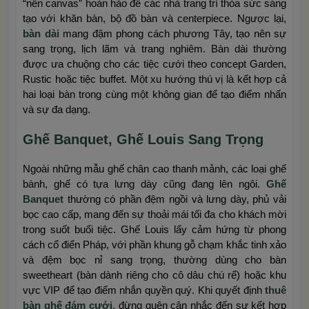
“nền canvas” hoàn hảo để các nhà trang trí thỏa sức sáng
tạo với khăn bàn, bộ đồ bàn và centerpiece. Ngược lại,
bàn dài
mang đậm phong cách phương Tây, tạo nên sự
sang trọng, lịch lãm và trang nghiêm. Bàn dài thường
được ưa chuộng cho các tiệc cưới theo concept Garden,
Rustic hoặc tiệc buffet. Một xu hướng thú vị là kết hợp cả
hai loại bàn trong cùng một không gian để tạo điểm nhấn
và sự đa dạng.
Ghế Banquet, Ghế Louis Sang Trọng
Ngoài những mẫu ghế chân cao thanh mảnh, các loại ghế
bành, ghế có tựa lưng dày cũng đang lên ngôi.
Ghế
Banquet
thường có phần đệm ngồi và lưng dày, phủ vải
bọc cao cấp, mang đến sự thoải mái tối đa cho khách mời
trong suốt buổi tiệc. Ghế Louis lấy cảm hứng từ phong
cách cổ điển Pháp, với phần khung gỗ chạm khắc tinh xảo
và đệm bọc nỉ sang trọng, thường dùng cho bàn
sweetheart (bàn dành riêng cho cô dâu chú rể) hoặc khu
vực VIP để tạo điểm nhắn quyền quý. Khi quyết định
thuê
bàn ghế đám cưới
, đừng quên cân nhắc đến sự kết hợp