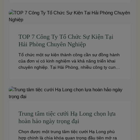
garden spaces, premium cuisine prepared under
the ISO 22000:2018 food safety management
system, and dedicated event support to help
couples create a seamless and memorable […]
TOP 7 Công Ty Tổ Chức Sự Kiện Tại
Hải Phòng Chuyên Nghiệp
Tổ chức một sự kiện thành công cần sự đồng hành
của đơn vị có kinh nghiệm và khả năng triển khai
chuyên nghiệp. Tại Hải Phòng, nhiều công ty cung
cấp đa dạng dịch vụ từ tiệc cưới, hội nghị, hội thảo
đến team building và sự kiện doanh nghiệp. Dưới
đây là những […]
Trung tâm tiệc cưới Hạ Long chọn lựa
hoàn hảo ngày trọng đại
Chọn được một trung tâm tiệc cưới Hạ Long phù
hợp chính là chìa khóa quan trọng đầu tiên mở ra