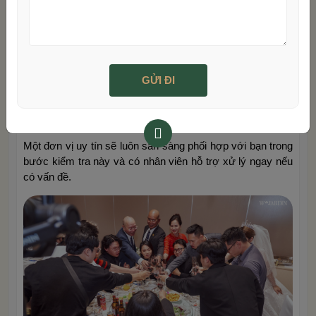
Độ chắc chắn:
Ngồi thử, lắc nhẹ để đảm bảo ghế
không bị lỏng lẻo, ọp ẹp.
Số lượng và màu sắc:
Đối chiếu với danh sách trong
hợp đồng, đảm bảo số lượng đủ, màu sắc đồng nhất
như đã đặt.
Ghi hình, chụp ảnh:
Hãy quay video hoặc chụp lại
toàn bộ tình trạng bàn ghế khi mới giao đến, làm bằng
chứng cho cả hai bên.
Một đơn vị uy tín sẽ luôn sẵn sàng phối hợp với bạn trong
bước kiểm tra này và có nhân viên hỗ trợ xử lý ngay nếu
có vấn đề.