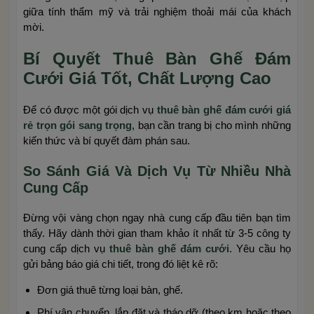
giữa tính thẩm mỹ và trải nghiệm thoải mái của khách
mời.
Bí Quyết Thuê Bàn Ghế Đám
Cưới Giá Tốt, Chất Lượng Cao
Để có được một gói dịch vụ
thuê bàn ghế đám cưới giá
rẻ trọn gói sang trọng
, bạn cần trang bị cho mình những
kiến thức và bí quyết đàm phán sau.
So Sánh Giá Và Dịch Vụ Từ Nhiều Nhà
Cung Cấp
Đừng vội vàng chọn ngay nhà cung cấp đầu tiên bạn tìm
thấy. Hãy dành thời gian tham khảo ít nhất từ 3-5 công ty
cung cấp dịch vụ
thuê bàn ghế đám cưới
. Yêu cầu họ
gửi bảng báo giá chi tiết, trong đó liệt kê rõ:
Đơn giá thuê từng loại bàn, ghế.
Phí vận chuyển, lắp đặt và tháo dỡ (theo km hoặc theo