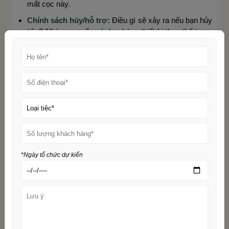
mất cọc này.
Chính sách hủy/hỗ trợ:
Điều gì sẽ xảy ra nếu bạn hủy
tiệc? Nhà cung cấp có dự phòng thiết bị thay thế trong
trường hợp bàn ghế bị hư hỏng đột xuất trong quá trình
vận chuyển không?
Trách nhiệm bồi thường:
Làm rõ mức phí bồi thường
nếu bàn ghế bị mất mát hoặc hư hỏng do lỗi của bạn
hoặc khách mời.
Kiểm Tra Tình Trạng Bàn Ghế Trước
Khi Nhận
Vào ngày giao hàng, hãy dành thời gian để kiểm tra kỹ
*Ngày tổ chức dự kiến
lưỡng từng chiếc bàn, ghế trước khi nhân viên nhà cung
cấp rời đi. Việc này giúp bạn tránh những tranh cãi không
đáng có sau tiệc. Hãy chú ý:
Vết bẩn, rách, vỡ:
Kiểm tra bề mặt bàn, mặt ghế, chân
ghế, đặc biệt là các loại ghế bọc vải/nỉ.