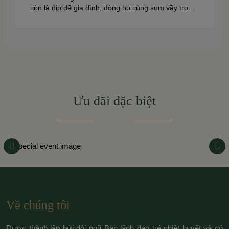
còn là dịp để gia đình, dòng họ cùng sum vầy trong
niềm hạnh phúc. Để khoảnh khắc ấy thêm phần
trọn vẹn và đáng nhớ, việc lựa chọn một trung […]
Ưu đãi đặc biệt
Về chúng tôi
Được thành lập bởi đội ngũ Ban lãnh đạo trẻ nhiệt huyết và có