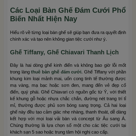
Các Loại Bàn Ghế Đám Cưới Phổ
Biến Nhất Hiện Nay
Hiểu rõ về từng loại bàn ghế sẽ giúp bạn đưa ra quyết định
chính xác và tạo nên không gian tiệc cưới như ý.
Ghế Tiffany, Ghế Chiavari Thanh Lịch
Đây là hai dòng ghế kinh điển và không bao giờ lỗi mốt
trong làng
thuê bàn ghế đám cưới
. Ghế Tiffany với phần
khung kim loại mảnh mai, uốn cong tinh tế thường được
mạ vàng, mạ bạc hoặc sơn đen, mang đến vẻ đẹp cổ
điển, quý phái. Ghế Chiavari có nguồn gốc từ Ý, với thiết
kế khung gỗ hoặc nhựa chắc chắn, đường nét trang trí tỉ
mỉ, thường được phủ sơn bóng sang trọng. Cả hai loại
ghế này đều tạo cảm giác nhẹ nhàng, thanh thoát, dễ dàng
kết hợp với mọi loại vải bàn và concept từ Âu sang Á.
Chúng thường là lựa chọn số một cho các tiệc cưới tại
khách sạn 5 sao hoặc trung tâm hội nghị cao cấp.