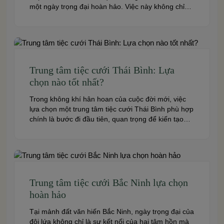
một ngày trọng đại hoàn hảo. Việc này không chỉ
quyết định đến bầu không khí, hình ảnh của tiệc
cưới mà còn ảnh hưởng trực tiếp đến trải nghiệm
của bạn và toàn […]
Trung tâm tiệc cưới Thái Bình: Lựa
chọn nào tốt nhất?
Trong không khí hân hoan của cuộc đời mới, việc
lựa chọn một trung tâm tiệc cưới Thái Bình phù hợp
chính là bước đi đầu tiên, quan trọng để kiến tạo
nên một hôn lễ trong mơ. Thái Bình – mảnh đất
giàu truyền thống văn hóa – ngày nay cũng sở hữu
nhiều […]
Trung tâm tiệc cưới Bắc Ninh lựa chọn
hoàn hảo
Tại mảnh đất văn hiến Bắc Ninh, ngày trọng đại của
đôi lứa không chỉ là sự kết nối của hai tâm hồn mà