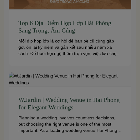
Top 6 Địa Điểm Họp Lớp Hải Phòng
Sang Trọng, Ấm Cúng
Mỗi dịp họp lớp là cơ hội để bạn bè cũ cùng gặp
gỡ, ôn lại kỷ niệm và gắn kết sau nhiều năm xa
cách. Để buổi hội ngộ thêm trọn vẹn, việc lựa chọn
địa điểm phù hợp về không gian, thực đơn và chi
phí là điều không thể bỏ qua. Dưới […]
W.Jardin | Wedding Venue in Hai Phong
for Elegant Weddings
Planning a wedding involves countless decisions,
but choosing the right venue is one of the most
important. As a leading wedding venue Hai Phong,
W.Jardin combines elegant banquet halls, romantic