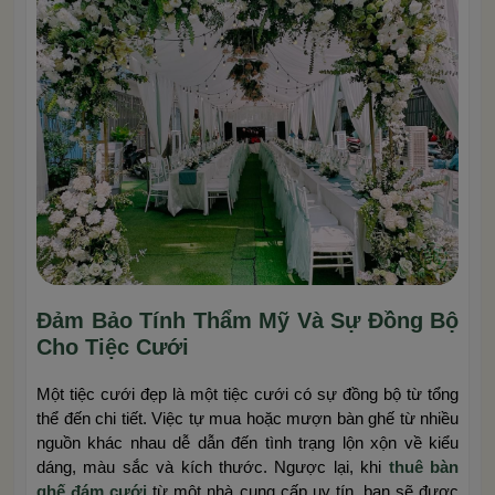
Đảm Bảo Tính Thẩm Mỹ Và Sự Đồng Bộ
Cho Tiệc Cưới
Một tiệc cưới đẹp là một tiệc cưới có sự đồng bộ từ tổng
thể đến chi tiết. Việc tự mua hoặc mượn bàn ghế từ nhiều
nguồn khác nhau dễ dẫn đến tình trạng lộn xộn về kiểu
dáng, màu sắc và kích thước. Ngược lại, khi
thuê bàn
ghế đám cưới
từ một nhà cung cấp uy tín, bạn sẽ được