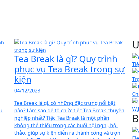
Ư
Tea Break là gì? Quy trình
phục vụ Tea Break trong sự
kiện
04/12/2023
Tea Break là gì, có những đặc trưng nổi bật
âu
nào? Làm sao để tổ chức tiệc Tea Break chuyên
B
nghiệp nhất? Tiệc Tea Break là một phần
không thể thiếu trong các buổi hội nghị, hội
thảo, giúp sự kiện diễn ra thành công và trọn