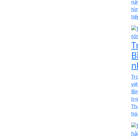
nà
hì
ti
T
B
n
Tr
vi
Bì
tr
Th
hó