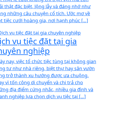
ải thật đặc biệt, lộng lẫy và đáng nhớ như
ong những câu chuyện cổ tích. Ước mơ về
t tiệc cưới hoàng gia, nơi hạnh phúc […]
ịch vụ tiệc đặt tại gia
huyên nghiệp
ày nay, việc tổ chức tiệc tùng tại không gian
êng tư như nhà riêng, biệt thự hay sân vườn
ng trở thành xu hướng được ưa chuộng.
ay vì tốn công di chuyển và chi trả cho
ững địa điểm cứng nhắc, nhiều gia đình và
anh nghiệp lựa chọn dịch vụ tiệc tại […]