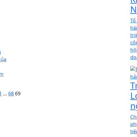
N
Tổ
hà
tr
cô
hộ
g
do
của
ìm
T
L
1
…
68
69
n
Ch
ph
ti