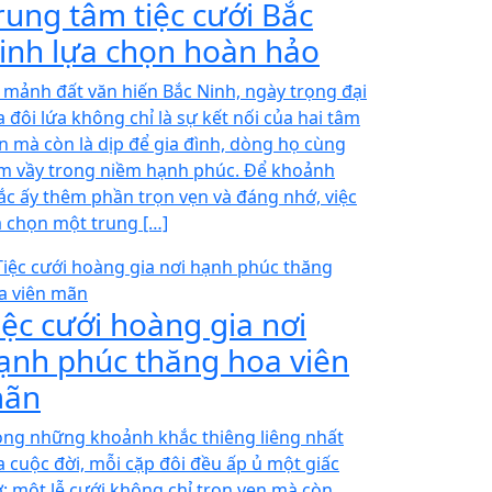
rung tâm tiệc cưới Bắc
inh lựa chọn hoàn hảo
i mảnh đất văn hiến Bắc Ninh, ngày trọng đại
a đôi lứa không chỉ là sự kết nối của hai tâm
n mà còn là dịp để gia đình, dòng họ cùng
m vầy trong niềm hạnh phúc. Để khoảnh
ắc ấy thêm phần trọn vẹn và đáng nhớ, việc
a chọn một trung […]
iệc cưới hoàng gia nơi
ạnh phúc thăng hoa viên
ãn
ong những khoảnh khắc thiêng liêng nhất
a cuộc đời, mỗi cặp đôi đều ấp ủ một giấc
: một lễ cưới không chỉ trọn vẹn mà còn