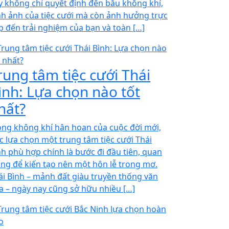
y không chỉ quyết định đến bầu không khí,
nh ảnh của tiệc cưới mà còn ảnh hưởng trực
ếp đến trải nghiệm của bạn và toàn […]
rung tâm tiệc cưới Thái
ình: Lựa chọn nào tốt
hất?
ong không khí hân hoan của cuộc đời mới,
ệc lựa chọn một trung tâm tiệc cưới Thái
nh phù hợp chính là bước đi đầu tiên, quan
ọng để kiến tạo nên một hôn lễ trong mơ.
ái Bình – mảnh đất giàu truyền thống văn
a – ngày nay cũng sở hữu nhiều […]