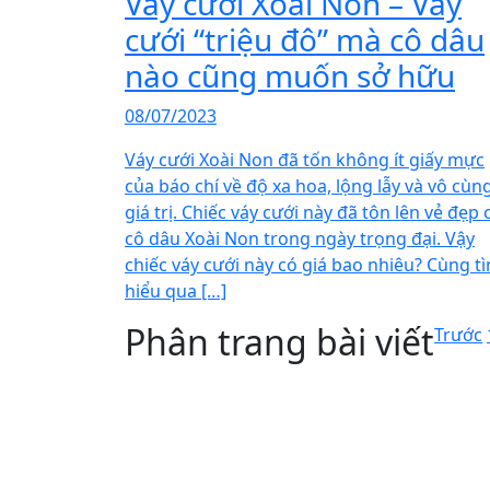
Váy cưới Xoài Non – Váy
cưới “triệu đô” mà cô dâu
nào cũng muốn sở hữu
08/07/2023
Váy cưới Xoài Non đã tốn không ít giấy mực
của báo chí về độ xa hoa, lộng lẫy và vô cùn
giá trị. Chiếc váy cưới này đã tôn lên vẻ đẹp 
cô dâu Xoài Non trong ngày trọng đại. Vậy
chiếc váy cưới này có giá bao nhiêu? Cùng t
hiểu qua […]
Phân trang bài viết
Trước