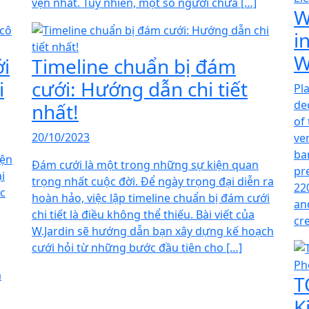
vẹn nhất. Tuy nhiên, một số người chưa […]
W
i
W
ới
Timeline chuẩn bị đám
i
cưới: Hướng dẫn chi tiết
Pl
de
nhất!
of
20/10/2023
ve
ba
iện
Đám cưới là một trong những sự kiện quan
pr
i
trọng nhất cuộc đời. Để ngày trọng đại diễn ra
22
ác
hoàn hảo, việc lập timeline chuẩn bị đám cưới
an
chi tiết là điều không thể thiếu. Bài viết của
cr
W.Jardin sẽ hướng dẫn bạn xây dựng kế hoạch
cưới hỏi từ những bước đầu tiên cho […]
T
K