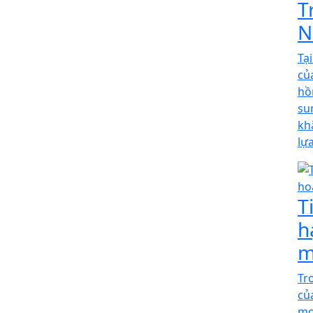
T
N
Tạ
củ
hồ
su
kh
lự
T
h
m
Tr
củ
mơ