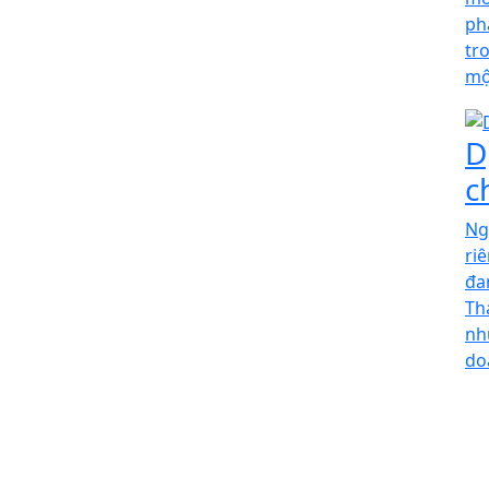
ph
tr
mộ
D
c
Ng
ri
đa
Th
nh
do