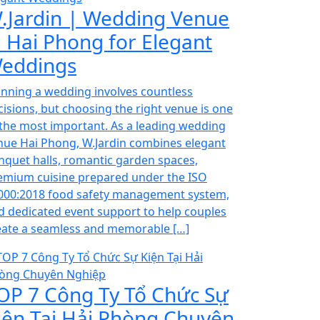
.Jardin | Wedding Venue
n Hai Phong for Elegant
eddings
anning a wedding involves countless
cisions, but choosing the right venue is one
 the most important. As a leading wedding
nue Hai Phong, W.Jardin combines elegant
nquet halls, romantic garden spaces,
emium cuisine prepared under the ISO
000:2018 food safety management system,
d dedicated event support to help couples
eate a seamless and memorable […]
OP 7 Công Ty Tổ Chức Sự
iện Tại Hải Phòng Chuyên