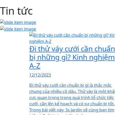
Tin tức
Đi thử váy cưới cần chuẩn
bị những gì? Kinh nghiệm
A-Z
12/12/2023
Đi thử váy cưới cần chuẩn bị gì là thắc mắc
chung của nhiều cô dâu. Thử váy là một kh
cực quan trọng trong quá trình tổ chức tiệc
cưới, cần lên kế hoạch và có sự chuẩn bị tốt.
Trong bài viết này, Ss.Jardin sẽ cùng bạn tìm