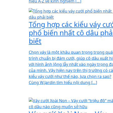
hiểu A-Z về kinh nghiệm […]
Tổng hợp các kiểu váy cư
phổ biến nhất cô dâu phả
biết
Chọn váy là một khâu quan trọng trong quá
trình chuẩn bị đám cưới, giúp cô dâu xuất h
với hình ảnh lộng lẫy nhất vào ngày trọng đạ
của mình. Vậy hiện nay trên thị trường có c
kiểu váy cưới như thế nào, lựa chọn ra sao?
Cùng W.Jardin tìm hiểu nội dung […]