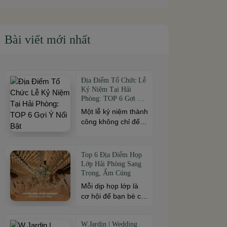
Bài viết mới nhất
Địa Điểm Tổ Chức Lễ
Kỷ Niệm Tại Hải
Phòng: TOP 6 Gợi Ý
Nổi Bật
Một lễ kỷ niệm thành
công không chỉ đến
từ kịch bản chỉn chu
mà còn phụ thuộc
vào địa điểm tổ
Top 6 Địa Điểm Họp
chức. Nếu bạn đang
Lớp Hải Phòng Sang
tìm kiếm địa điểm tổ
Trọng, Ấm Cúng
chức lễ kỷ niệm tại
Mỗi dịp họp lớp là
Hải Phòng có không
cơ hội để bạn bè cũ
gian đẹp, dịch vụ
cùng gặp gỡ, ôn lại
chuyên nghiệp và
kỷ niệm và gắn kết
đáp ứng nhiều quy
W.Jardin | Wedding
sau nhiều năm xa