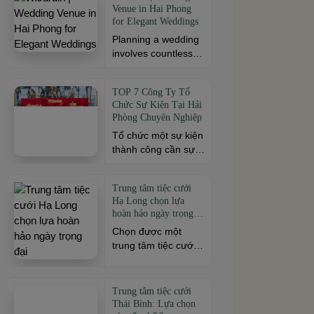
mô sự kiện, đừng
Venue in Hai Phong
cách. Để buổi hội
for Elegant Weddings
[…]
ngộ thêm trọn vẹn,
Planning a wedding
việc lựa chọn địa
involves countless
điểm phù hợp về
decisions, but
không gian, thực
choosing the right
đơn và chi phí là
TOP 7 Công Ty Tổ
venue is one of the
điều không thể bỏ
Chức Sự Kiện Tại Hải
most important. As a
qua. Dưới […]
Phòng Chuyên Nghiệp
leading wedding
Tổ chức một sự kiện
venue Hai Phong,
thành công cần sự
W.Jardin combines
đồng hành của đơn
elegant banquet
vị có kinh nghiệm và
halls, romantic
Trung tâm tiệc cưới
khả năng triển khai
garden spaces,
Hạ Long chọn lựa
chuyên nghiệp. Tại
premium cuisine
hoàn hảo ngày trọng
Hải Phòng, nhiều
prepared under the
đại
Chọn được một
công ty cung cấp đa
ISO 22000:2018
trung tâm tiệc cưới
dạng dịch vụ từ tiệc
food safety
Hạ Long phù hợp
cưới, hội nghị, hội
management
chính là chìa khóa
thảo đến team
system, and
quan trọng đầu tiên
building và sự kiện
dedicated event
Trung tâm tiệc cưới
mở ra một ngày
doanh nghiệp. Dưới
Thái Bình: Lựa chọn
support to help