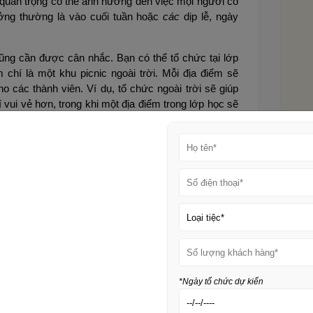
ố quan trọng có thể ảnh hưởng đến việc mọi người có
ưởng thường là vào cuối tuần hoặc
các
dịp lễ, ngày
cũng cần được cân nhắc. Bạn có thể tổ chức tại lớp
 chí là một khu picnic ngoài trời. Mỗi địa điểm sẽ
 các thành viên. Ví dụ, tổ chức ngoài trời sẽ giúp
 vui vẻ hơn, trong khi một địa điểm trong lớp học sẽ
 cho buổi liên hoan lớp
ho buổi liên hoan lớp. Nó không chỉ giúp sự kiện trở
n thể hiện bản thân.
giữ khoảnh khắc của lớp
hĩa nhất cho buổi liên hoan lớp là ôn lại những kỷ
riêng để chia sẻ, từ những lần học nhóm đến những
*Ngày tổ chức dự kiến