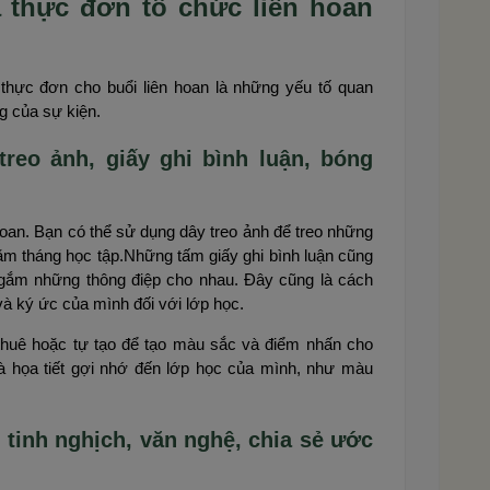
à thực đơn tổ chức liên hoan
kế thực đơn cho buổi liên hoan là những yếu tố quan
g của sự kiện.
treo ảnh, giấy ghi bình luận, bóng
 hoan. Bạn có thể sử dụng dây treo ảnh để treo những
ăm tháng học tập.Những tấm giấy ghi bình luận cũng
gắm những thông điệp cho nhau. Đây cũng là cách
và ký ức của mình đối với lớp học.
thuê hoặc tự tạo để tạo màu sắc và điểm nhấn cho
à họa tiết gợi nhớ đến lớp học của mình, như màu
 tinh nghịch, văn nghệ, chia sẻ ước