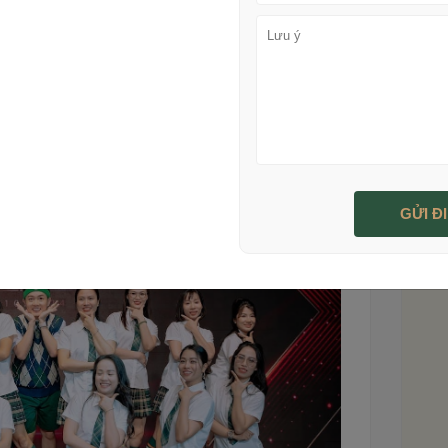
ể mọi người cùng xem và ôn lại những khoảnh khắc.
i vẻ mà còn gợi nhắc về tình bạn, sự đoàn kết giữa
 ý tưởng tuyệt vời. Bạn có thể yêu cầu các thành
giữ những kỷ niệm không thể quên. Điều này sẽ tạo ra
sau khi ra trường.