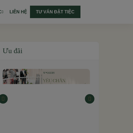
C
LIÊN HỆ
TƯ VẤN ĐẶT TIỆC
Ưu đãi