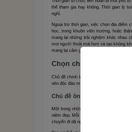
Thời gian tổ chức liên hoan là một yếu t
thể tham gia hay không. Thời gian lý t
nghỉ.
Ngoại trừ thời gian, việc chọn địa điểm 
học, trong khuôn viên trường, hoặc thậm
mang lại những trải nghiệm khác nhau cho
mọi người thoải mái hơn và tạo không khí
mang lại cảm giác gần gũi và ấm cúng.
Chọn chủ đề và ý tưởng
Chủ đề chính là yếu tố tạo nên bản sắc c
nên độc đáo mà còn tạo cơ hội cho các bạ
Chủ đề ôn lại kỷ niệm, lưu 
Một trong những chủ đề phổ biến và ý ng
niệm đẹp. Mỗi người sẽ có những ký ức 
chuyến đi dã ngoại.