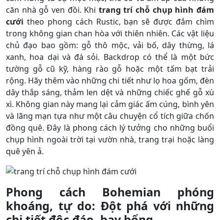
căn nhà gỗ ven đồi. Khi
trang trí chỗ chụp hình đám
cưới
theo phong cách Rustic, bạn sẽ được đắm chìm
trong không gian chan hòa với thiên nhiên. Các vật liệu
chủ đạo bao gồm: gỗ thô mộc, vải bố, dây thừng, lá
xanh, hoa dại và đá sỏi. Backdrop có thể là một bức
tường gỗ cũ kỹ, hàng rào gỗ hoặc một tấm bạt trải
rộng. Hãy thêm vào những chi tiết như lọ hoa gốm, đèn
dây thắp sáng, thảm len dệt và những chiếc ghế gỗ xù
xì. Không gian này mang lại cảm giác ấm cúng, bình yên
và lãng mạn tựa như một câu chuyện cổ tích giữa chốn
đồng quê. Đây là phong cách lý tưởng cho những buổi
chụp hình ngoài trời tại vườn nhà, trang trại hoặc làng
quê yên ả.
Phong cách Bohemian phóng
khoáng, tự do: Đột phá với những
chi tiết độc đáo, bay bổng