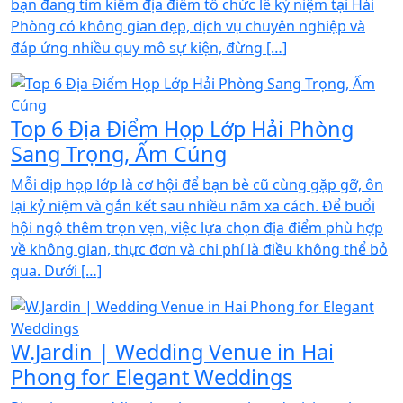
bạn đang tìm kiếm địa điểm tổ chức lễ kỷ niệm tại Hải
Phòng có không gian đẹp, dịch vụ chuyên nghiệp và
đáp ứng nhiều quy mô sự kiện, đừng […]
Top 6 Địa Điểm Họp Lớp Hải Phòng
Sang Trọng, Ấm Cúng
Mỗi dịp họp lớp là cơ hội để bạn bè cũ cùng gặp gỡ, ôn
lại kỷ niệm và gắn kết sau nhiều năm xa cách. Để buổi
hội ngộ thêm trọn vẹn, việc lựa chọn địa điểm phù hợp
về không gian, thực đơn và chi phí là điều không thể bỏ
qua. Dưới […]
W.Jardin | Wedding Venue in Hai
Phong for Elegant Weddings