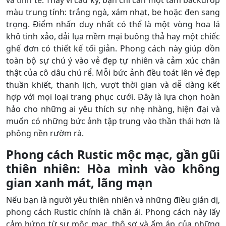
màu trung tính: trắng ngà, xám nhạt, be hoặc đen sang
trọng. Điểm nhấn duy nhất có thể là một vòng hoa lá
khô tinh xảo, dải lụa mềm mại buông thả hay một chiếc
ghế đơn có thiết kế tối giản. Phong cách này giúp dồn
toàn bộ sự chú ý vào vẻ đẹp tự nhiên và cảm xúc chân
thật của cô dâu chú rể. Mỗi bức ảnh đều toát lên vẻ đẹp
thuần khiết, thanh lịch, vượt thời gian và dễ dàng kết
hợp với mọi loại trang phục cưới. Đây là lựa chọn hoàn
hảo cho những ai yêu thích sự nhẹ nhàng, hiện đại và
muốn có những bức ảnh tập trung vào thần thái hơn là
phông nền rườm rà.
Phong cách Rustic mộc mạc, gần gũi
thiên nhiên: Hòa mình vào không
gian xanh mát, lãng mạn
Nếu bạn là người yêu thiên nhiên và những điều giản dị,
phong cách Rustic chính là chân ái. Phong cách này lấy
cảm hứng từ sự mộc mạc, thô sơ và ấm áp của những