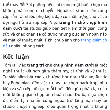
thể thay đổi 3-4 phông nền chỉ trong một buổi chụp mà
không mất công di chuyển. Ngoài ra, studio còn cung
cấp sẵn rất nhiều phụ kiện, đạo cụ chất lượng cao và có
đội ngũ hỗ trợ sắp xếp. Việc
trang trí chỗ chụp hình
đám cưới
tại studio giúp bạn tiết kiệm thời gian, công
sức và chắc chắn sẽ có được những bức ảnh hoàn hảo
về mặt kỹ thuật, nhất là khi chụp ảnh cho
trang điểm cô
dâu
nhiều phong cách.
Kết luận
Tóm lại, việc
trang trí chỗ chụp hình đám cưới
là một
nghệ thuật kết hợp giữa thẩm mỹ, cá tính và kỹ thuật.
Từ việc nắm bắt các xu hướng hot như tối giản, Rustic
hay Bohemian, đến việc tự tay lựa chọn backdrop, phụ
kiện và sắp xếp bố cục, mỗi bước đều góp phần tạo nên
một không gian chụp ảnh hoàn hảo. Dù bạn lựa chọn
địa điểm tại nhà ấm cúng, ngoài trời lãng mạn hay tại
studio chuyên nghiệp, điều quan trọng nhất là không