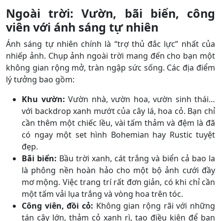
Ngoài trời: Vườn, bãi biển, công
viên với ánh sáng tự nhiên
Ánh sáng tự nhiên chính là “trợ thủ đắc lực” nhất của
nhiếp ảnh. Chụp ảnh ngoài trời mang đến cho bạn một
không gian rộng mở, tràn ngập sức sống. Các địa điểm
lý tưởng bao gồm:
Khu vườn:
Vườn nhà, vườn hoa, vườn sinh thái…
với backdrop xanh mướt của cây lá, hoa cỏ. Bạn chỉ
cần thêm một chiếc lều, vài tấm thảm và đệm là đã
có ngay một set hình Bohemian hay Rustic tuyệt
đẹp.
Bãi biển:
Bầu trời xanh, cát trắng và biển cả bao la
là phông nền hoàn hảo cho một bộ ảnh cưới đầy
mơ mộng. Việc trang trí rất đơn giản, có khi chỉ cần
một tấm vải lụa trắng và vòng hoa trên tóc.
Công viên, đồi cỏ:
Không gian rộng rãi với những
tán cây lớn, thảm cỏ xanh rì, tạo điều kiện để bạn