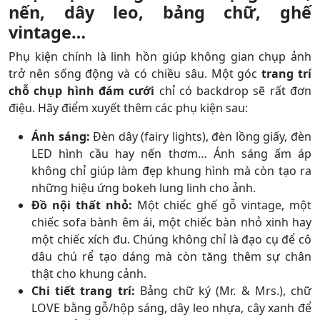
nến, dây leo, bảng chữ, ghế
vintage…
Phụ kiện chính là linh hồn giúp không gian chụp ảnh
trở nên sống động và có chiều sâu. Một góc
trang trí
chỗ chụp hình đám cưới
chỉ có backdrop sẽ rất đơn
điệu. Hãy điểm xuyết thêm các phụ kiện sau:
Ánh sáng:
Đèn dây (fairy lights), đèn lồng giấy, đèn
LED hình cầu hay nến thơm… Ánh sáng ấm áp
không chỉ giúp làm đẹp khung hình mà còn tạo ra
những hiệu ứng bokeh lung linh cho ảnh.
Đồ nội thất nhỏ:
Một chiếc ghế gỗ vintage, một
chiếc sofa bành êm ái, một chiếc bàn nhỏ xinh hay
một chiếc xích đu. Chúng không chỉ là đạo cụ để cô
dâu chú rể tạo dáng mà còn tăng thêm sự chân
thật cho khung cảnh.
Chi tiết trang trí:
Bảng chữ ký (Mr. & Mrs.), chữ
LOVE bằng gỗ/hộp sáng, dây leo nhựa, cây xanh để