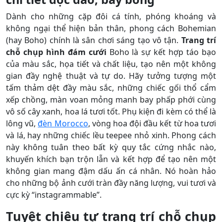
Dành cho những cặp đôi cá tính, phóng khoáng và
không ngại thể hiện bản thân, phong cách Bohemian
(hay Boho) chính là sân chơi sáng tạo vô tận.
Trang trí
chỗ chụp hình đám cưới
Boho là sự kết hợp táo bạo
của màu sắc, họa tiết và chất liệu, tạo nên một không
gian đầy nghệ thuật và tự do. Hãy tưởng tượng một
tấm thảm dệt đầy màu sắc, những chiếc gối thổ cẩm
xếp chồng, màn voan mỏng manh bay phấp phới cùng
vô số cây xanh, hoa lá tươi tốt. Phụ kiện đi kèm có thể là
lông vũ,
đèn Morocco
, vòng hoa đội đầu kết từ hoa tươi
và lá, hay những chiếc lều teepee nhỏ xinh. Phong cách
này không tuân theo bất kỳ quy tắc cứng nhắc nào,
khuyến khích bạn trộn lẫn và kết hợp để tạo nên một
không gian mang đậm dấu ấn cá nhân. Nó hoàn hảo
cho những bộ ảnh cưới tràn đầy năng lượng, vui tươi và
cực kỳ “instagrammable”.
Tuyệt chiêu tự trang trí chỗ chụp