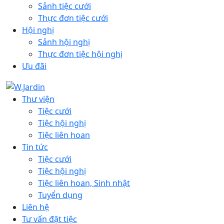
Sảnh tiệc cưới
Thực đơn tiệc cưới
Hội nghị
Sảnh hội nghị
Thực đơn tiệc hội nghị
Ưu đãi
Thư viện
Tiệc cưới
Tiệc hội nghị
Tiệc liên hoan
Tin tức
Tiệc cưới
Tiệc hội nghị
Tiệc liên hoan, Sinh nhật
Tuyển dụng
Liên hệ
Tư vấn đặt tiệc