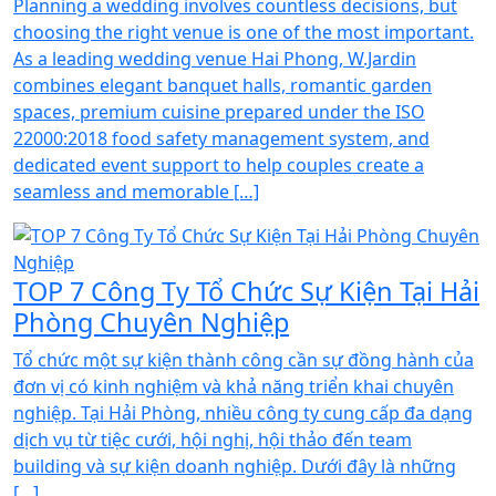
Planning a wedding involves countless decisions, but
choosing the right venue is one of the most important.
As a leading wedding venue Hai Phong, W.Jardin
combines elegant banquet halls, romantic garden
spaces, premium cuisine prepared under the ISO
22000:2018 food safety management system, and
dedicated event support to help couples create a
seamless and memorable […]
TOP 7 Công Ty Tổ Chức Sự Kiện Tại Hải
Phòng Chuyên Nghiệp
Tổ chức một sự kiện thành công cần sự đồng hành của
đơn vị có kinh nghiệm và khả năng triển khai chuyên
nghiệp. Tại Hải Phòng, nhiều công ty cung cấp đa dạng
dịch vụ từ tiệc cưới, hội nghị, hội thảo đến team
building và sự kiện doanh nghiệp. Dưới đây là những
[…]