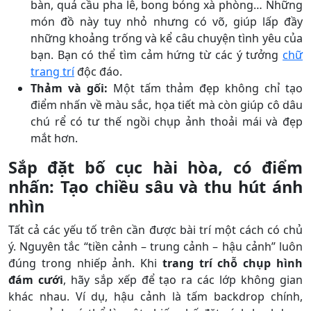
bàn, quả cầu pha lê, bong bóng xà phòng… Những
món đồ này tuy nhỏ nhưng có võ, giúp lấp đầy
những khoảng trống và kể câu chuyện tình yêu của
bạn. Bạn có thể tìm cảm hứng từ các ý tưởng
chữ
trang trí
độc đáo.
Thảm và gối:
Một tấm thảm đẹp không chỉ tạo
điểm nhấn về màu sắc, họa tiết mà còn giúp cô dâu
chú rể có tư thế ngồi chụp ảnh thoải mái và đẹp
mắt hơn.
Sắp đặt bố cục hài hòa, có điểm
nhấn: Tạo chiều sâu và thu hút ánh
nhìn
Tất cả các yếu tố trên cần được bài trí một cách có chủ
ý. Nguyên tắc “tiền cảnh – trung cảnh – hậu cảnh” luôn
đúng trong nhiếp ảnh. Khi
trang trí chỗ chụp hình
đám cưới
, hãy sắp xếp để tạo ra các lớp không gian
khác nhau. Ví dụ, hậu cảnh là tấm backdrop chính,