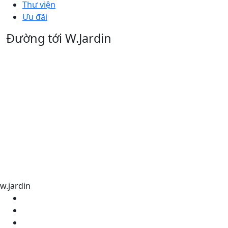
Thư viện
Ưu đãi
Đường tới W.Jardin
w.jardin