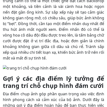
trung cảnh có thể là một chiếc ghế đặt cách backdrop
một khoảng, và tiền cảnh là vài cành hoa hoặc ngọn
nến đặt gần ống kính. Sự sắp xếp này sẽ tạo cảm giác
không gian rộng mở, có chiều sâu, giúp bức ảnh không
bị “bẹt”. Đồng thời, cần tạo một điểm nhấn duy nhất để
thu hút ánh mắt người xem. Điểm nhấn đó có thể là
vòng hoa cô dâu đội đầu được treo lên, là tấm bảng chữ
cưới được đặt ở vị trí đắc địa, hoặc đơn giản là chính
khoảng không gian giữa cô dâu và chú rể. Tránh sắp
xếp quá nhiều chi tiết loạn xạ, khiến bức ảnh trở nên rối
mắt và mất đi sự tinh tế.
Gợi ý các địa điểm lý tưởng để
trang trí chỗ chụp hình đám cưới
Địa điểm chụp ảnh góp phần quan trọng vào việc định
hình phong cách và cảm xúc của bộ ảnh. Dưới đây là
những gợi ý địa điểm hoàn hảo để bạn thực hiện việc