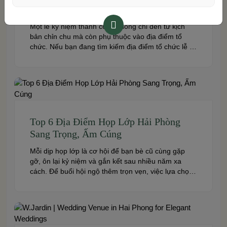
Phòng: TOP 6 Gợi Ý Nổi Bật
Một lễ kỷ niệm thành công không chỉ đến từ kịch
bản chỉn chu mà còn phụ thuộc vào địa điểm tổ
chức. Nếu bạn đang tìm kiếm địa điểm tổ chức lễ kỷ
niệm tại Hải Phòng có không gian đẹp, dịch vụ
chuyên nghiệp và đáp ứng nhiều quy mô sự kiện,
đừng […]
Top 6 Địa Điểm Họp Lớp Hải Phòng
Sang Trọng, Ấm Cúng
Mỗi dịp họp lớp là cơ hội để bạn bè cũ cùng gặp
gỡ, ôn lại kỷ niệm và gắn kết sau nhiều năm xa
cách. Để buổi hội ngộ thêm trọn vẹn, việc lựa chọn
địa điểm phù hợp về không gian, thực đơn và chi
phí là điều không thể bỏ qua. Dưới […]