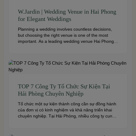
W.Jardin | Wedding Venue in Hai Phong
for Elegant Weddings
Planning a wedding involves countless decisions,
but choosing the right venue is one of the most
important. As a leading wedding venue Hai Phong,
W.Jardin combines elegant banquet halls, romantic
garden spaces, premium cuisine prepared under
the ISO 22000:2018 food safety management
system, and dedicated event support to help
couples create a seamless and memorable […]
TOP 7 Công Ty Tổ Chức Sự Kiện Tại
Hải Phòng Chuyên Nghiệp
Tổ chức một sự kiện thành công cần sự đồng hành
của đơn vị có kinh nghiệm và khả năng triển khai
chuyên nghiệp. Tại Hải Phòng, nhiều công ty cung
cấp đa dạng dịch vụ từ tiệc cưới, hội nghị, hội thảo
đến team building và sự kiện doanh nghiệp. Dưới
đây là những […]