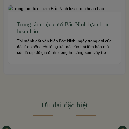
nhiều […]
Trung tâm tiệc cưới Bắc Ninh lựa chọn
hoàn hảo
Tại mảnh đất văn hiến Bắc Ninh, ngày trọng đại của
đôi lứa không chỉ là sự kết nối của hai tâm hồn mà
còn là dịp để gia đình, dòng họ cùng sum vầy trong
niềm hạnh phúc. Để khoảnh khắc ấy thêm phần
trọn vẹn và đáng nhớ, việc lựa chọn một trung […]
Ưu đãi đặc biệt