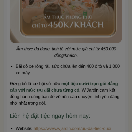
Ẩm thực đa dạng, tinh tế với mức giá chỉ từ 450.000
đồng/khách.
Bãi đỗ xe rộng rãi, sức chứa lên đến 400 ô tô và 1.000
xe máy.
Đừng bỏ lỡ cơ hội sở hữu
một tiệc cưới trọn gói đẳng
cấp với mức ưu đãi chưa từng có
. W.Jardin cam kết
đồng hành cùng bạn để vẽ nên câu chuyện tình yêu đáng
nhớ nhất trong đời.
Liên hệ đặt tiệc ngay hôm nay:
Website:
https://www.wjardin.com/uu-dai-tiec-cuoi