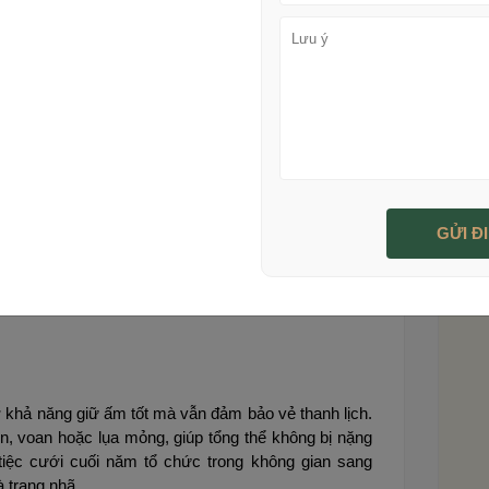
ường sử dụng chất liệu dày dặn
ùa đông sang trọng, dễ ứng
ờ khả năng giữ ấm tốt mà vẫn đảm bảo vẻ thanh lịch.
n, voan hoặc lụa mỏng, giúp tổng thể không bị nặng
tiệc cưới cuối năm tổ chức trong không gian sang
à trang nhã.