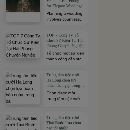
Venue in Hai Phong
cách. Để buổi hội
mô sự kiện, đừng
for Elegant Weddings
ngộ thêm trọn vẹn,
[…]
Planning a wedding
việc lựa chọn địa
involves countless
điểm phù hợp về
decisions, but
không gian, thực
choosing the right
đơn và chi phí là
TOP 7 Công Ty Tổ
venue is one of the
điều không thể bỏ
Chức Sự Kiện Tại Hải
most important. As a
qua. Dưới […]
Phòng Chuyên Nghiệp
leading wedding
Tổ chức một sự kiện
venue Hai Phong,
thành công cần sự
W.Jardin combines
đồng hành của đơn
elegant banquet
vị có kinh nghiệm và
halls, romantic
Trung tâm tiệc cưới
khả năng triển khai
garden spaces,
Hạ Long chọn lựa
chuyên nghiệp. Tại
premium cuisine
hoàn hảo ngày trọng
Hải Phòng, nhiều
prepared under the
đại
Chọn được một
công ty cung cấp đa
ISO 22000:2018
trung tâm tiệc cưới
dạng dịch vụ từ tiệc
food safety
Hạ Long phù hợp
cưới, hội nghị, hội
management
chính là chìa khóa
thảo đến team
system, and
quan trọng đầu tiên
building và sự kiện
dedicated event
Trung tâm tiệc cưới
mở ra một ngày
doanh nghiệp. Dưới
Thái Bình: Lựa chọn
support to help
trọng đại hoàn hảo.
nào tốt nhất?
đây là những […]
couples create a