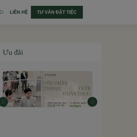
C
LIÊN HỆ
TƯ VẤN ĐẶT TIỆC
Ưu đãi