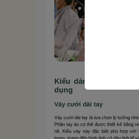
Váy cưới mùa đông th
Kiểu dáng váy cưới m
dụng
Váy cưới dài tay
Váy cưới dài tay là lựa chọn lý tưởng nh
Phần tay áo có thể được thiết kế bằng re
nề. Kiểu váy này đặc biệt phù hợp với 
trọng, mang đến hình ảnh cô dâu tinh tế v