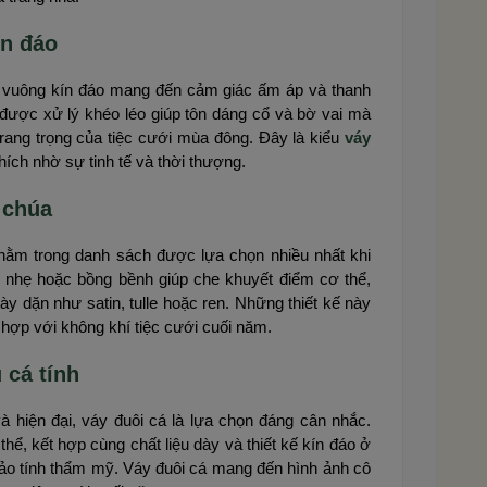
ín đáo
ổ vuông kín đáo mang đến cảm giác ấm áp và thanh
 được xử lý khéo léo giúp tôn dáng cổ và bờ vai mà
rang trọng của tiệc cưới mùa đông. Đây là kiểu
váy
ích nhờ sự tinh tế và thời thượng.
 chúa
nằm trong danh sách được lựa chọn nhiều nhất khi
 nhẹ hoặc bồng bềnh giúp che khuyết điểm cơ thể,
dày dặn như satin, tulle hoặc ren. Những thiết kế này
 hợp với không khí tiệc cưới cuối năm.
 cá tính
à hiện đại, váy đuôi cá là lựa chọn đáng cân nhắc.
hể, kết hợp cùng chất liệu dày và thiết kế kín đáo ở
ảo tính thẩm mỹ. Váy đuôi cá mang đến hình ảnh cô