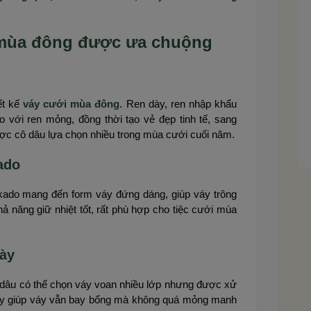
.
i mùa đông được ưa chuộng
iết kế
váy cưới mùa đông
. Ren dày, ren nhập khẩu
o với ren mỏng, đồng thời tạo vẻ đẹp tinh tế, sang
ược cô dâu lựa chọn nhiều trong mùa cưới cuối năm.
kado
ikado mang đến form váy đứng dáng, giúp váy trông
 năng giữ nhiệt tốt, rất phù hợp cho tiệc cưới mùa
dày
 dâu có thể chọn váy voan nhiều lớp nhưng được xử
 này giúp váy vẫn bay bổng mà không quá mỏng manh