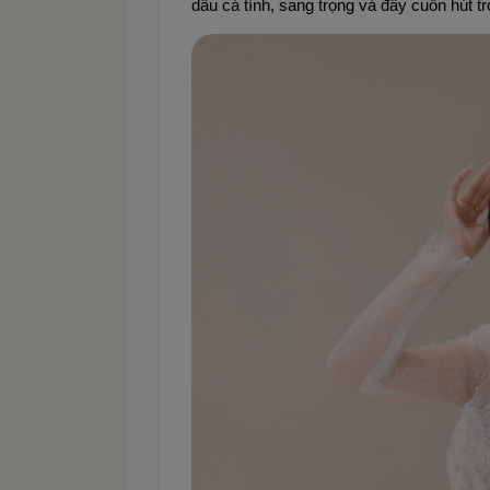
dâu cá tính, sang trọng và đầy cuốn hút t