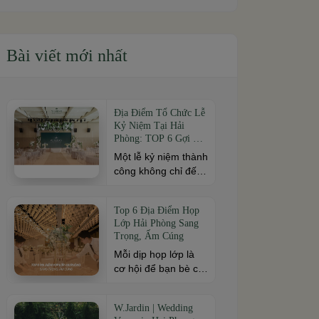
Bài viết mới nhất
Địa Điểm Tổ Chức Lễ
Kỷ Niệm Tại Hải
Phòng: TOP 6 Gợi Ý
Nổi Bật
Một lễ kỷ niệm thành
công không chỉ đến
từ kịch bản chỉn chu
mà còn phụ thuộc
Top 6 Địa Điểm Họp
vào địa điểm tổ
Lớp Hải Phòng Sang
chức. Nếu bạn đang
Trọng, Ấm Cúng
tìm kiếm địa điểm tổ
Mỗi dịp họp lớp là
chức lễ kỷ niệm tại
cơ hội để bạn bè cũ
Hải Phòng có không
cùng gặp gỡ, ôn lại
gian đẹp, dịch vụ
kỷ niệm và gắn kết
chuyên nghiệp và
W.Jardin | Wedding
sau nhiều năm xa
đáp ứng nhiều quy