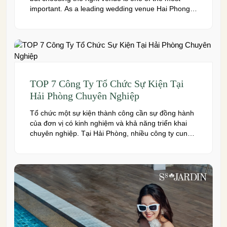
important. As a leading wedding venue Hai Phong,
W.Jardin combines elegant banquet halls, romantic
garden spaces, premium cuisine prepared under
the ISO 22000:2018 food safety management
system, and dedicated event support to help
couples create a seamless and memorable […]
TOP 7 Công Ty Tổ Chức Sự Kiện Tại
Hải Phòng Chuyên Nghiệp
Tổ chức một sự kiện thành công cần sự đồng hành
của đơn vị có kinh nghiệm và khả năng triển khai
chuyên nghiệp. Tại Hải Phòng, nhiều công ty cung
cấp đa dạng dịch vụ từ tiệc cưới, hội nghị, hội thảo
đến team building và sự kiện doanh nghiệp. Dưới
đây là những […]