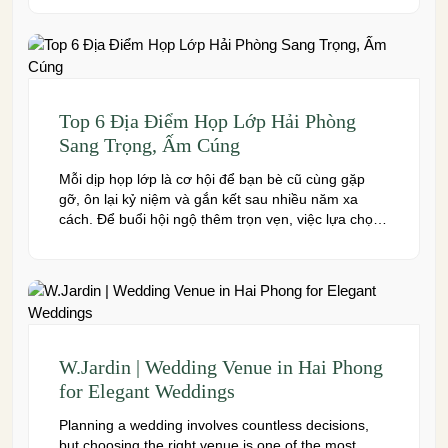
chuyên nghiệp và đáp ứng nhiều quy mô sự kiện,
đừng […]
Top 6 Địa Điểm Họp Lớp Hải Phòng
Sang Trọng, Ấm Cúng
Mỗi dịp họp lớp là cơ hội để bạn bè cũ cùng gặp
gỡ, ôn lại kỷ niệm và gắn kết sau nhiều năm xa
cách. Để buổi hội ngộ thêm trọn vẹn, việc lựa chọn
địa điểm phù hợp về không gian, thực đơn và chi
phí là điều không thể bỏ qua. Dưới […]
W.Jardin | Wedding Venue in Hai Phong
for Elegant Weddings
Planning a wedding involves countless decisions,
but choosing the right venue is one of the most