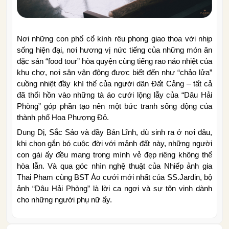
Nơi những con phố cổ kính rêu phong giao thoa với nhịp
sống hiện đại, nơi hương vị nức tiếng của những món ăn
đặc sản “food tour” hòa quyện cùng tiếng rao náo nhiệt của
khu chợ, nơi sân vận động được biết đến như “chảo lửa”
cuồng nhiệt đầy khí thế của người dân Đất Cảng – tất cả
đã thổi hồn vào những tà áo cưới lộng lẫy của “Dâu Hải
Phòng” góp phần tạo nên một bức tranh sống động của
thành phố Hoa Phượng Đỏ.
Dung Dị, Sắc Sảo và đầy Bản Lĩnh, dù sinh ra ở nơi đâu,
khi chọn gắn bó cuộc đời với mảnh đất này, những người
con gái ấy đều mang trong mình vẻ đẹp riêng không thể
hòa lẫn. Và qua góc nhìn nghệ thuật của Nhiếp ảnh gia
Thai Pham cùng BST Áo cưới mới nhất của SS.Jardin, bộ
ảnh “Dâu Hải Phòng” là lời ca ngợi và sự tôn vinh dành
cho những người phụ nữ ấy.