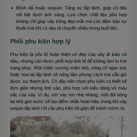
Đính đá hoặc sequin
: Tăng sự lấp lánh, giúp cô dâu
nổi bật dưới ánh sáng. Lựa chọn chất liệu phù hợp
không chỉ giúp váy trông đẹp mắt mà còn đảm bảo sự
thoải mái khi cô dâu di chuyển nhiều trong buổi tiệc.
Phối phụ kiện hợp lý
Phụ kiện là yếu tố hoàn thiện vẻ đẹp của
váy đi bàn cô
dâu
, nhưng cần được phối hợp tinh tế để không làm lu mờ
trang phục. Một chiếc vương miện nhỏ, vòng cổ ngọc trai,
hoặc hoa tai lấp lánh sẽ nâng tầm phong cách mà vẫn giữ
được sự thanh lịch. Cô dâu nên chọn phụ kiện có thiết kế
đơn giản nhưng tinh xảo, phù hợp với kiểu dáng và màu
sắc của váy. Ví dụ, với váy ren nhẹ nhàng, một đôi bông
tai nhỏ giọt nước sẽ tạo điểm nhấn hoàn hảo, trong khi váy
sequin lấp lánh chỉ cần phụ kiện tối giản để tránh rườm rà.