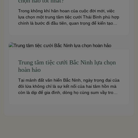
chọn nào tốt nhất?
Trong không khí hân hoan của cuộc đời mới, việc
lựa chọn một trung tâm tiệc cưới Thái Bình phù hợp
chính là bước đi đầu tiên, quan trọng để kiến tạo
nên một hôn lễ trong mơ. Thái Bình – mảnh đất
giàu truyền thống văn hóa – ngày nay cũng sở hữu
nhiều […]
Trung tâm tiệc cưới Bắc Ninh lựa chọn
hoàn hảo
Tại mảnh đất văn hiến Bắc Ninh, ngày trọng đại của
đôi lứa không chỉ là sự kết nối của hai tâm hồn mà
còn là dịp để gia đình, dòng họ cùng sum vầy trong
niềm hạnh phúc. Để khoảnh khắc ấy thêm phần
trọn vẹn và đáng nhớ, việc lựa chọn một trung […]