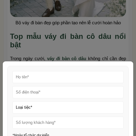
Bộ váy đi bàn đẹp góp phần tạo nên lễ cưới hoàn hảo
Top mẫu váy đi bàn cô dâu nổi
bật
Trong ngày cưới,
váy đi bàn cô dâu
không chỉ cần đẹp
mà còn phải giúp cô dâu tỏa sáng và thoải mái khi giao lưu
với khách mời. Dưới đây là những mẫu váy đi bàn nổi bật,
được yêu thích nhất trong năm 2025, mang đến sự kết
hợp hoàn hảo giữa phong cách và sự tiện lợi.
Váy đuôi cá
Váy đuôi cá ôm sát là lựa chọn hoàn hảo cho những cô
dâu muốn khoe đường cong quyến rũ. Với thiết kế ôm sát
phần thân và xòe nhẹ ở đuôi,
váy đi bàn cô dâu
kiểu này
mang đến vẻ đẹp sang trọng và tinh tế. Chất liệu như ren,
*Ngày tổ chức dự kiến