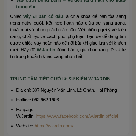
trọng đại
Chiếc
váy đi bàn cô dâu
là chìa khóa để bạn tỏa sáng
trong ngày cưới, kết hợp hoàn hảo giữa sự sang trọng,
thoải mái và phong cách cá nhân. Với những gợi ý về kiểu
dáng, chất liệu và cách phối phụ kiện, bạn sẽ dễ dàng tìm
được chiếc váy hoàn hảo để nổi bật khi giao lưu với khách
mời. Hãy để
W.Jardin
đồng hành, giúp bạn rạng rỡ và tự
tin trong khoảnh khắc đáng nhớ nhất!
__________
TRUNG TÂM TIỆC CƯỚI & SỰ KIỆN W.JARDIN
Địa chỉ: 307 Nguyễn Văn Linh, Lê Chân, Hải Phòng
Hotline: 093 962 1986
Fanpage
W.Jardin:
https://www.facebook.com/w.jardin.official
Website:
https://wjardin.com/