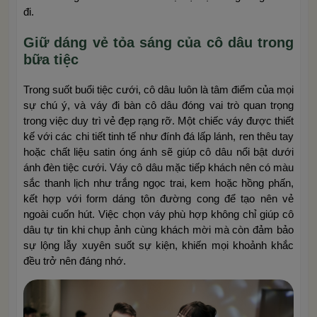
đi.
Giữ dáng vẻ tỏa sáng của cô dâu trong
bữa tiệc
Trong suốt buổi tiệc cưới, cô dâu luôn là tâm điểm của mọi
sự chú ý, và váy đi bàn cô dâu đóng vai trò quan trọng
trong việc duy trì vẻ đẹp rạng rỡ. Một chiếc váy được thiết
kế với các chi tiết tinh tế như đính đá lấp lánh, ren thêu tay
hoặc chất liệu satin óng ánh sẽ giúp cô dâu nổi bật dưới
ánh đèn tiệc cưới. Váy cô dâu mặc tiếp khách nên có màu
sắc thanh lịch như trắng ngọc trai, kem hoặc hồng phấn,
kết hợp với form dáng tôn đường cong để tạo nên vẻ
ngoài cuốn hút. Việc chọn váy phù hợp không chỉ giúp cô
dâu tự tin khi chụp ảnh cùng khách mời mà còn đảm bảo
sự lộng lẫy xuyên suốt sự kiện, khiến mọi khoảnh khắc
đều trở nên đáng nhớ.