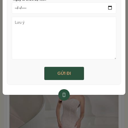
satin hoặc đính sequin lấp lánh giúp váy bắt sáng tuyệt
đẹp, đặc biệt trong không gian tiệc tối. Phù hợp với cô dâu
có vóc dáng đồng hồ cát, váy đuôi cá không chỉ tôn dáng
mà còn tạo cảm giác thoải mái khi di chuyển, lý tưởng cho
việc chào bàn và chụp ảnh cùng khách mời.