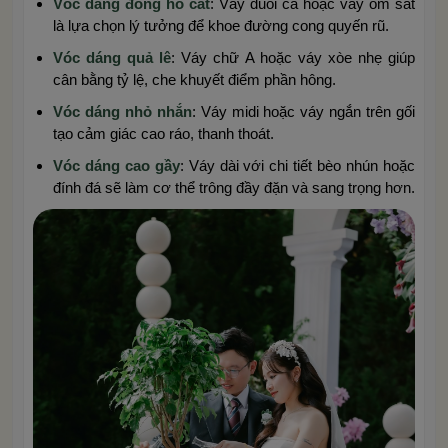
Vóc dáng đồng hồ cát
: Váy đuôi cá hoặc váy ôm sát
là lựa chọn lý tưởng để khoe đường cong quyến rũ.
Vóc dáng quả lê
: Váy chữ A hoặc váy xòe nhẹ giúp
cân bằng tỷ lệ, che khuyết điểm phần hông.
Vóc dáng nhỏ nhắn
: Váy midi hoặc váy ngắn trên gối
tạo cảm giác cao ráo, thanh thoát.
Vóc dáng cao gầy
: Váy dài với chi tiết bèo nhún hoặc
đính đá sẽ làm cơ thể trông đầy đặn và sang trọng hơn.