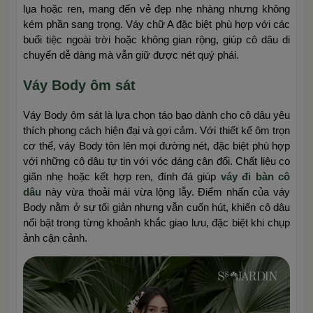
lụa hoặc ren, mang đến vẻ đẹp nhẹ nhàng nhưng không
kém phần sang trọng. Váy chữ A đặc biệt phù hợp với các
buổi tiệc ngoài trời hoặc không gian rộng, giúp cô dâu di
chuyển dễ dàng mà vẫn giữ được nét quý phái.
Váy Body ôm sát
Váy Body ôm sát là lựa chọn táo bạo dành cho cô dâu yêu
thích phong cách hiện đại và gợi cảm. Với thiết kế ôm trọn
cơ thể, váy Body tôn lên mọi đường nét, đặc biệt phù hợp
với những cô dâu tự tin với vóc dáng cân đối. Chất liệu co
giãn nhẹ hoặc kết hợp ren, đính đá giúp
váy đi bàn cô
dâu
này vừa thoải mái vừa lộng lẫy. Điểm nhấn của váy
Body nằm ở sự tối giản nhưng vẫn cuốn hút, khiến cô dâu
nổi bật trong từng khoảnh khắc giao lưu, đặc biệt khi chụp
ảnh cận cảnh.