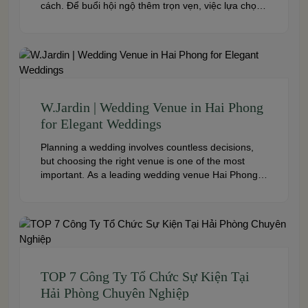
cách. Để buổi hội ngộ thêm trọn vẹn, việc lựa chọn
địa điểm phù hợp về không gian, thực đơn và chi
phí là điều không thể bỏ qua. Dưới […]
W.Jardin | Wedding Venue in Hai Phong
for Elegant Weddings
Planning a wedding involves countless decisions,
but choosing the right venue is one of the most
important. As a leading wedding venue Hai Phong,
W.Jardin combines elegant banquet halls, romantic
garden spaces, premium cuisine prepared under
the ISO 22000:2018 food safety management
system, and dedicated event support to help
couples create a seamless and memorable […]
TOP 7 Công Ty Tổ Chức Sự Kiện Tại
Hải Phòng Chuyên Nghiệp