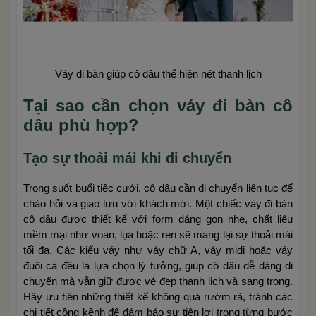
Váy đi bàn giúp cô dâu thể hiện nét thanh lịch
Tại sao cần chọn váy đi bàn cô
dâu phù hợp?
Tạo sự thoải mái khi di chuyển
Trong suốt buổi tiệc cưới, cô dâu cần di chuyển liên tục để
chào hỏi và giao lưu với khách mời. Một chiếc váy đi bàn
cô dâu được thiết kế với form dáng gọn nhẹ, chất liệu
mềm mại như voan, lụa hoặc ren sẽ mang lại sự thoải mái
tối đa. Các kiểu váy như váy chữ A, váy midi hoặc váy
đuôi cá đều là lựa chọn lý tưởng, giúp cô dâu dễ dàng di
chuyển mà vẫn giữ được vẻ đẹp thanh lịch và sang trọng.
Hãy ưu tiên những thiết kế không quá rườm rà, tránh các
chi tiết cồng kềnh để đảm bảo sự tiện lợi trong từng bước