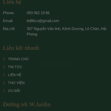
Liên hệ
Phone:
093 962 19 86
Email:
ttd86co@gmail.com
Địa chỉ:
307 Nguyễn Văn linh, Kênh Dương, Lê Chân, Hải
Phòng
Liên kết nhanh
TRANG CHỦ
W.JARDIN
TIN TỨC
LIÊN HỆ
THƯ VIỆN
ƯU ĐÃI
Đường tới W.Jardin