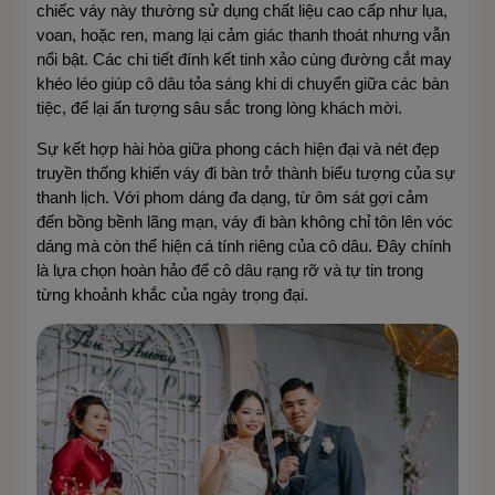
chiếc váy này thường sử dụng chất liệu cao cấp như lụa,
voan, hoặc ren, mang lại cảm giác thanh thoát nhưng vẫn
nổi bật. Các chi tiết đính kết tinh xảo cùng đường cắt may
khéo léo giúp cô dâu tỏa sáng khi di chuyển giữa các bàn
tiệc, để lại ấn tượng sâu sắc trong lòng khách mời.
Sự kết hợp hài hòa giữa phong cách hiện đại và nét đẹp
truyền thống khiến váy đi bàn trở thành biểu tượng của sự
thanh lịch. Với phom dáng đa dạng, từ ôm sát gợi cảm
đến bồng bềnh lãng mạn, váy đi bàn không chỉ tôn lên vóc
dáng mà còn thể hiện cá tính riêng của cô dâu. Đây chính
là lựa chọn hoàn hảo để cô dâu rạng rỡ và tự tin trong
từng khoảnh khắc của ngày trọng đại.