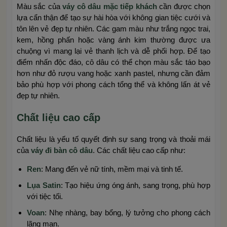
Màu sắc của
váy cô dâu mặc tiếp khách
cần được chọn
lựa cẩn thận để tạo sự hài hòa với không gian tiệc cưới và
tôn lên vẻ đẹp tự nhiên. Các gam màu như trắng ngọc trai,
kem, hồng phấn hoặc vàng ánh kim thường được ưa
chuộng vì mang lại vẻ thanh lịch và dễ phối hợp. Để tạo
điểm nhấn độc đáo, cô dâu có thể chọn màu sắc táo bạo
hơn như đỏ rượu vang hoặc xanh pastel, nhưng cần đảm
bảo phù hợp với phong cách tổng thể và không lấn át vẻ
đẹp tự nhiên.
Chất liệu cao cấp
Chất liệu là yếu tố quyết định sự sang trọng và thoải mái
của
váy đi bàn cô dâu
. Các chất liệu cao cấp như:
Ren
: Mang đến vẻ nữ tính, mềm mại và tinh tế.
Lụa Satin
: Tạo hiệu ứng óng ánh, sang trọng, phù hợp
với tiệc tối.
Voan
: Nhẹ nhàng, bay bổng, lý tưởng cho phong cách
lãng mạn.