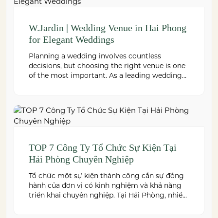
W.Jardin | Wedding Venue in Hai Phong
for Elegant Weddings
Planning a wedding involves countless
decisions, but choosing the right venue is one
of the most important. As a leading wedding
venue Hai Phong, W.Jardin combines elegant
banquet halls, romantic garden spaces,
premium cuisine prepared under the ISO
22000:2018 food safety management system,
and dedicated event support to help couples
create a seamless and memorable […]
TOP 7 Công Ty Tổ Chức Sự Kiện Tại
Hải Phòng Chuyên Nghiệp
Tổ chức một sự kiện thành công cần sự đồng
hành của đơn vị có kinh nghiệm và khả năng
triển khai chuyên nghiệp. Tại Hải Phòng, nhiều
công ty cung cấp đa dạng dịch vụ từ tiệc cưới,
hội nghị, hội thảo đến team building và sự kiện