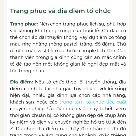
Trang phục và địa điểm tổ chức
Trang phục:
Nên chọn trang phục lịch sự, phù hợp
với không khí trang trọng của buổi lễ. Cô dâu có
thể chọn áo dài truyền thống, váy dự tiệm có tông
màu nhẹ nhàng (hồng pastel, trắng, đỏ đậm). Chú
rể nên mặc vest tối màu hoặc comple lịch lãm. Các
thành viên trong gia đình cũng cần ăn mặc chỉnh
tề để tạo nên một không gian lễ nghi đẹp mắt và
tôn trọng nhau.
Địa điểm:
Nếu tổ chức theo lối truyền thống, địa
điểm chính là tại nhà gái. Tuy nhiên, với lối sống
hiện đại, nhiều gia đình lựa chọn các nhà hàng,
khách sạn hoặc các
trung tâm tổ chức tiệc cưới
chuyên nghiệp. Ưu điểm của việc này là tiết kiệm
thời gian chuẩn bị, có không gian đẹp để chụp ảnh
kỷ niệm và dịch vụ chuyên nghiệp hỗ trợ từ A đến
Z. Dù chọn địa điểm nào, hãy đảm bảo nơi đó đủ
trang trọng và ấm cúng cho khoảnh khắc thiêng