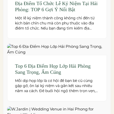
Địa Điểm Tổ Chức Lễ Kỷ Niệm Tại Hải
Phòng: TOP 6 Gợi Ý Nổi Bật
Một lễ kỷ niệm thành công không chỉ đến từ
kịch bản chỉn chu mà còn phụ thuộc vào địa
điểm tổ chức. Nếu bạn đang tìm kiếm địa
điểm tổ chức lễ kỷ niệm tại Hải Phòng có
không gian đẹp, dịch vụ chuyên nghiệp và đáp
ứng nhiều quy mô sự kiện, đừng […]
Top 6 Địa Điểm Họp Lớp Hải Phòng
Sang Trọng, Ấm Cúng
Mỗi dịp họp lớp là cơ hội để bạn bè cũ cùng
gặp gỡ, ôn lại kỷ niệm và gắn kết sau nhiều
năm xa cách. Để buổi hội ngộ thêm trọn vẹn,
việc lựa chọn địa điểm phù hợp về không gian,
thực đơn và chi phí là điều không thể bỏ qua.
Dưới […]