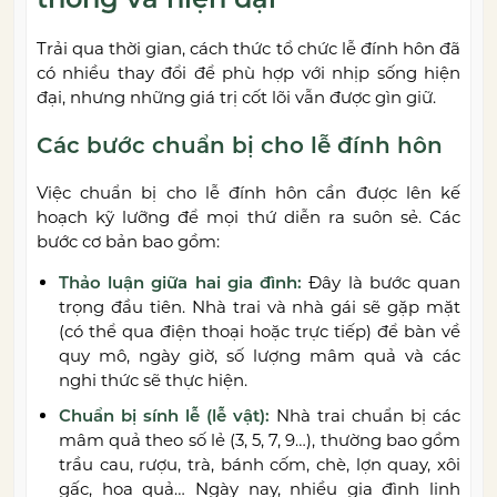
Trải qua thời gian, cách thức tổ chức lễ đính hôn đã
có nhiều thay đổi để phù hợp với nhịp sống hiện
đại, nhưng những giá trị cốt lõi vẫn được gìn giữ.
Các bước chuẩn bị cho lễ đính hôn
Việc chuẩn bị cho lễ đính hôn cần được lên kế
hoạch kỹ lưỡng để mọi thứ diễn ra suôn sẻ. Các
bước cơ bản bao gồm:
Thảo luận giữa hai gia đình:
Đây là bước quan
trọng đầu tiên. Nhà trai và nhà gái sẽ gặp mặt
(có thể qua điện thoại hoặc trực tiếp) để bàn về
quy mô, ngày giờ, số lượng mâm quả và các
nghi thức sẽ thực hiện.
Chuẩn bị sính lễ (lễ vật):
Nhà trai chuẩn bị các
mâm quả theo số lẻ (3, 5, 7, 9…), thường bao gồm
trầu cau, rượu, trà, bánh cốm, chè, lợn quay, xôi
gấc, hoa quả… Ngày nay, nhiều gia đình linh