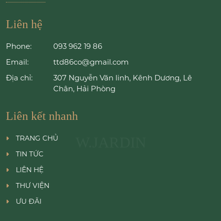
Liên hệ
Phone:
093 962 19 86
Email:
ttd86co@gmail.com
Địa chỉ:
307 Nguyễn Văn linh, Kênh Dương, Lê
Chân, Hải Phòng
Liên kết nhanh
TRANG CHỦ
W.JARDIN
TIN TỨC
LIÊN HỆ
THƯ VIỆN
ƯU ĐÃI