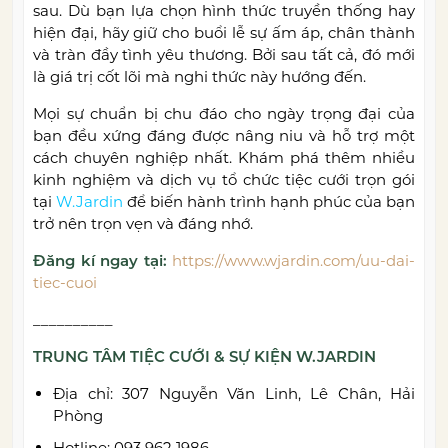
sau. Dù bạn lựa chọn hình thức truyền thống hay
hiện đại, hãy giữ cho buổi lễ sự ấm áp, chân thành
và tràn đầy tình yêu thương. Bởi sau tất cả, đó mới
là giá trị cốt lõi mà nghi thức này hướng đến.
Mọi sự chuẩn bị chu đáo cho ngày trọng đại của
bạn đều xứng đáng được nâng niu và hỗ trợ một
cách chuyên nghiệp nhất. Khám phá thêm nhiều
kinh nghiệm và dịch vụ tổ chức tiệc cưới trọn gói
tại
W.Jardin
để biến hành trình hạnh phúc của bạn
trở nên trọn vẹn và đáng nhớ.
Đăng kí ngay tại:
https://www.wjardin.com/uu-dai-
tiec-cuoi
__________
TRUNG TÂM TIỆC CƯỚI & SỰ KIỆN W.JARDIN
Địa chỉ: 307 Nguyễn Văn Linh, Lê Chân, Hải
Phòng
Hotline: 093 962 1986