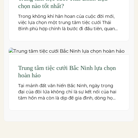
chọn nào tốt nhất?
Trong không khí hân hoan của cuộc đời mới,
việc lựa chọn một trung tâm tiệc cưới Thái
Bình phù hợp chính là bước đi đầu tiên, quan
trọng để kiến tạo nên một hôn lễ trong mơ.
Thái Bình – mảnh đất giàu truyền thống văn
hóa – ngày nay cũng sở hữu nhiều […]
Trung tâm tiệc cưới Bắc Ninh lựa chọn
hoàn hảo
Tại mảnh đất văn hiến Bắc Ninh, ngày trọng
đại của đôi lứa không chỉ là sự kết nối của hai
tâm hồn mà còn là dịp để gia đình, dòng họ
cùng sum vầy trong niềm hạnh phúc. Để
khoảnh khắc ấy thêm phần trọn vẹn và đáng
nhớ, việc lựa chọn một trung […]