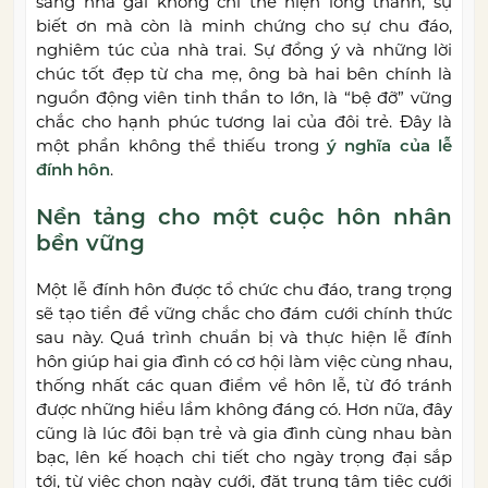
sang nhà gái không chỉ thể hiện lòng thành, sự
biết ơn mà còn là minh chứng cho sự chu đáo,
nghiêm túc của nhà trai. Sự đồng ý và những lời
chúc tốt đẹp từ cha mẹ, ông bà hai bên chính là
nguồn động viên tinh thần to lớn, là “bệ đỡ” vững
chắc cho hạnh phúc tương lai của đôi trẻ. Đây là
một phần không thể thiếu trong
ý nghĩa của lễ
đính hôn
.
Nền tảng cho một cuộc hôn nhân
bền vững
Một lễ đính hôn được tổ chức chu đáo, trang trọng
sẽ tạo tiền đề vững chắc cho đám cưới chính thức
sau này. Quá trình chuẩn bị và thực hiện lễ đính
hôn giúp hai gia đình có cơ hội làm việc cùng nhau,
thống nhất các quan điểm về hôn lễ, từ đó tránh
được những hiểu lầm không đáng có. Hơn nữa, đây
cũng là lúc đôi bạn trẻ và gia đình cùng nhau bàn
bạc, lên kế hoạch chi tiết cho ngày trọng đại sắp
tới, từ việc chọn ngày cưới, đặt trung tâm tiệc cưới