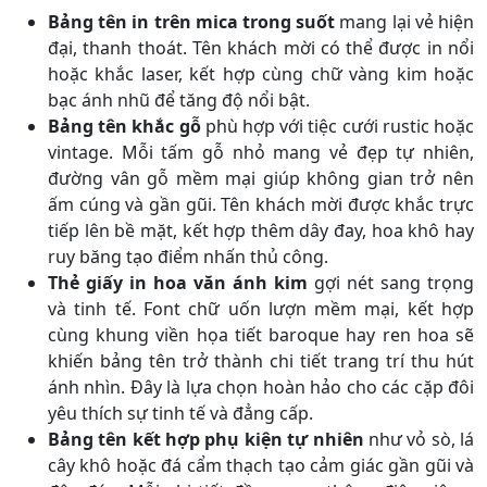
Bảng tên in trên mica trong suốt
mang lại vẻ hiện
đại, thanh thoát. Tên khách mời có thể được in nổi
hoặc khắc laser, kết hợp cùng chữ vàng kim hoặc
bạc ánh nhũ để tăng độ nổi bật.
Bảng tên khắc gỗ
phù hợp với tiệc cưới rustic hoặc
vintage. Mỗi tấm gỗ nhỏ mang vẻ đẹp tự nhiên,
đường vân gỗ mềm mại giúp không gian trở nên
ấm cúng và gần gũi. Tên khách mời được khắc trực
tiếp lên bề mặt, kết hợp thêm dây đay, hoa khô hay
ruy băng tạo điểm nhấn thủ công.
Thẻ giấy in hoa văn ánh kim
gợi nét sang trọng
và tinh tế. Font chữ uốn lượn mềm mại, kết hợp
cùng khung viền họa tiết baroque hay ren hoa sẽ
khiến bảng tên trở thành chi tiết trang trí thu hút
ánh nhìn. Đây là lựa chọn hoàn hảo cho các cặp đôi
yêu thích sự tinh tế và đẳng cấp.
Bảng tên kết hợp phụ kiện tự nhiên
như vỏ sò, lá
cây khô hoặc đá cẩm thạch tạo cảm giác gần gũi và