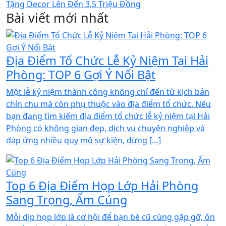
Bài viết mới nhất
Địa Điểm Tổ Chức Lễ Kỷ Niệm Tại Hải
Phòng: TOP 6 Gợi Ý Nổi Bật
Một lễ kỷ niệm thành công không chỉ đến từ kịch bản
chỉn chu mà còn phụ thuộc vào địa điểm tổ chức. Nếu
bạn đang tìm kiếm địa điểm tổ chức lễ kỷ niệm tại Hải
Phòng có không gian đẹp, dịch vụ chuyên nghiệp và
đáp ứng nhiều quy mô sự kiện, đừng […]
Top 6 Địa Điểm Họp Lớp Hải Phòng
Sang Trọng, Ấm Cúng
Mỗi dịp họp lớp là cơ hội để bạn bè cũ cùng gặp gỡ, ôn