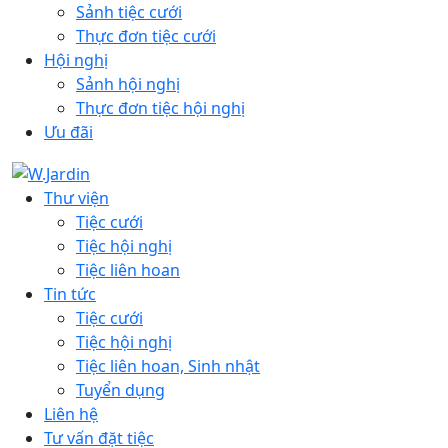
Sảnh tiệc cưới
Thực đơn tiệc cưới
Hội nghị
Sảnh hội nghị
Thực đơn tiệc hội nghị
Ưu đãi
Thư viện
Tiệc cưới
Tiệc hội nghị
Tiệc liên hoan
Tin tức
Tiệc cưới
Tiệc hội nghị
Tiệc liên hoan, Sinh nhật
Tuyển dụng
Liên hệ
Tư vấn đặt tiệc