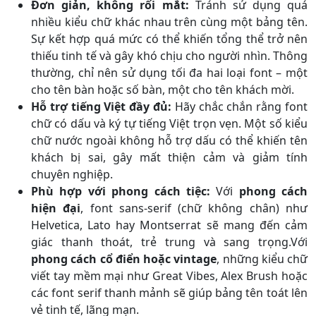
Đơn giản, không rối mắt:
Tránh sử dụng quá
nhiều kiểu chữ khác nhau trên cùng một bảng tên.
Sự kết hợp quá mức có thể khiến tổng thể trở nên
thiếu tinh tế và gây khó chịu cho người nhìn. Thông
thường, chỉ nên sử dụng tối đa hai loại font – một
cho tên bàn hoặc số bàn, một cho tên khách mời.
Hỗ trợ tiếng Việt đầy đủ:
Hãy chắc chắn rằng font
chữ có dấu và ký tự tiếng Việt trọn vẹn. Một số kiểu
chữ nước ngoài không hỗ trợ dấu có thể khiến tên
khách bị sai, gây mất thiện cảm và giảm tính
chuyên nghiệp.
Phù hợp với phong cách tiệc:
Với
phong cách
hiện đại
, font sans-serif (chữ không chân) như
Helvetica, Lato hay Montserrat sẽ mang đến cảm
giác thanh thoát, trẻ trung và sang trọng.Với
phong cách cổ điển hoặc vintage
, những kiểu chữ
viết tay mềm mại như Great Vibes, Alex Brush hoặc
các font serif thanh mảnh sẽ giúp bảng tên toát lên
vẻ tinh tế, lãng mạn.