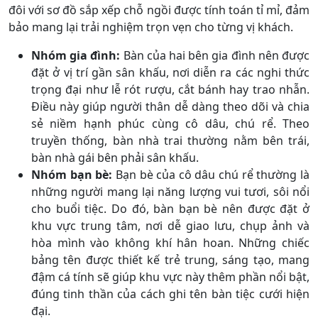
đôi với sơ đồ sắp xếp chỗ ngồi được tính toán tỉ mỉ, đảm
bảo mang lại trải nghiệm trọn vẹn cho từng vị khách.
Nhóm gia đình:
Bàn của hai bên gia đình nên được
đặt ở vị trí gần sân khấu, nơi diễn ra các nghi thức
trọng đại như lễ rót rượu, cắt bánh hay trao nhẫn.
Điều này giúp người thân dễ dàng theo dõi và chia
sẻ niềm hạnh phúc cùng cô dâu, chú rể. Theo
truyền thống, bàn nhà trai thường nằm bên trái,
bàn nhà gái bên phải sân khấu.
Nhóm bạn bè:
Bạn bè của cô dâu chú rể thường là
những người mang lại năng lượng vui tươi, sôi nổi
cho buổi tiệc. Do đó, bàn bạn bè nên được đặt ở
khu vực trung tâm, nơi dễ giao lưu, chụp ảnh và
hòa mình vào không khí hân hoan. Những chiếc
bảng tên được thiết kế trẻ trung, sáng tạo, mang
đậm cá tính sẽ giúp khu vực này thêm phần nổi bật,
đúng tinh thần của cách ghi tên bàn tiệc cưới hiện
đại.