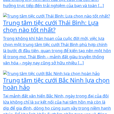
hưởng trực tiếp đến trải nghiệm của bạn và toàn […]
Trung tâm tiệc cưới Thái Bình: Lựa
chọn nào tốt nhất?
Trong không khí hân hoan của cuộc đời mới, việc lựa
chọn một trung tâm tiệc cưới Thái Bình phù hợp chính
là bước đi đầu tiên, quan trọng để kiến tạo nên một hôn
lễ trong mơ. Thái Bình – mảnh đất giàu truyền thống
văn hóa – ngày nay cũng sở hữu nhiều […]
Trung tâm tiệc cưới Bắc Ninh lựa chọn
hoàn hảo
Tại mảnh đất văn hiến Bắc Ninh, ngày trọng đại của đôi
lứa không chỉ là sự kết nối của hai tâm hồn mà còn là
dịp để gia đình, dòng họ cùng sum vầy trong niềm hạnh