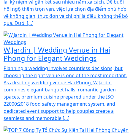
lại kỷ niệm và gắn kết sau nhiều năm xa cách. Để buổi
hội ngộ thêm trọn vẹn, việc lựa chọn địa điểm phù hợp
về không gian, thực đơn và chi phí là điều không thể bỏ
qua. Dưới […]
W.Jardin | Wedding Venue in Hai
Phong for Elegant Weddings
Planning a wedding involves countless decisions, but
choosing the right venue is one of the most important.
As a leading wedding venue Hai Phong, W.Jardin
combines elegant banquet halls, romantic garden
spaces, premium cuisine prepared under the ISO
22000:2018 food safety management system, and
dedicated event support to help couples create a
seamless and memorable […]