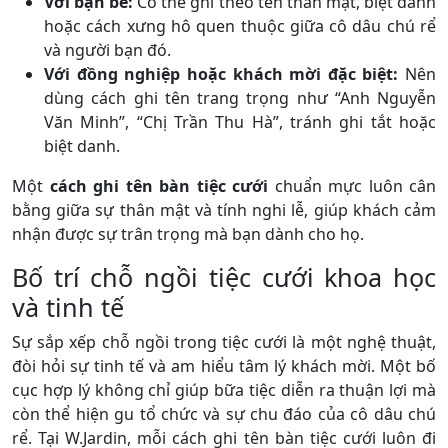
Với bạn bè:
Có thể ghi theo tên thân mật, biệt danh
hoặc cách xưng hô quen thuộc giữa cô dâu chú rể
và người bạn đó.
Với đồng nghiệp hoặc khách mời đặc biệt:
Nên
dùng cách ghi tên trang trọng như “Anh Nguyễn
Văn Minh”, “Chị Trần Thu Hà”, tránh ghi tắt hoặc
biệt danh.
Một
cách ghi tên bàn tiệc cưới
chuẩn mực luôn cân
bằng giữa sự thân mật và tính nghi lễ, giúp khách cảm
nhận được sự trân trọng mà bạn dành cho họ.
Bố trí chỗ ngồi tiệc cưới khoa học
và tinh tế
Sự sắp xếp chỗ ngồi trong tiệc cưới là một nghệ thuật,
đòi hỏi sự tinh tế và am hiểu tâm lý khách mời. Một bố
cục hợp lý không chỉ giúp bữa tiệc diễn ra thuận lợi mà
còn thể hiện gu tổ chức và sự chu đáo của cô dâu chú
rể. Tại W.Jardin, mỗi cách ghi tên bàn tiệc cưới luôn đi