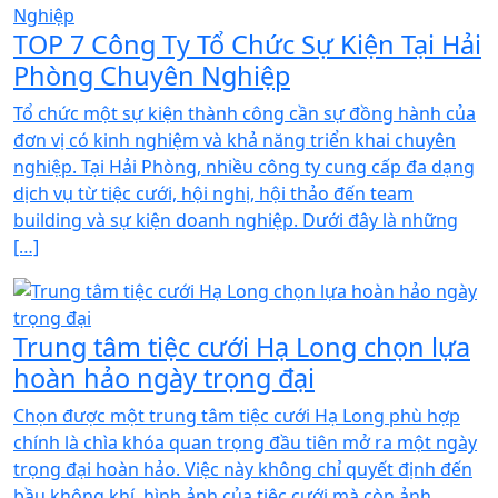
TOP 7 Công Ty Tổ Chức Sự Kiện Tại Hải
Phòng Chuyên Nghiệp
Tổ chức một sự kiện thành công cần sự đồng hành của
đơn vị có kinh nghiệm và khả năng triển khai chuyên
nghiệp. Tại Hải Phòng, nhiều công ty cung cấp đa dạng
dịch vụ từ tiệc cưới, hội nghị, hội thảo đến team
building và sự kiện doanh nghiệp. Dưới đây là những
[…]
Trung tâm tiệc cưới Hạ Long chọn lựa
hoàn hảo ngày trọng đại
Chọn được một trung tâm tiệc cưới Hạ Long phù hợp
chính là chìa khóa quan trọng đầu tiên mở ra một ngày
trọng đại hoàn hảo. Việc này không chỉ quyết định đến
bầu không khí, hình ảnh của tiệc cưới mà còn ảnh