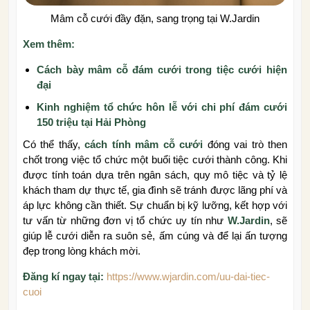
Mâm cỗ cưới đầy đặn, sang trọng tại W.Jardin
Xem thêm:
Cách bày mâm cỗ đám cưới trong tiệc cưới hiện
đại
Kinh nghiệm tổ chức hôn lễ với chi phí đám cưới
150 triệu tại Hải Phòng
Có thể thấy,
cách tính mâm cỗ cưới
đóng vai trò then
chốt trong việc tổ chức một buổi tiệc cưới thành công. Khi
được tính toán dựa trên ngân sách, quy mô tiệc và tỷ lệ
khách tham dự thực tế, gia đình sẽ tránh được lãng phí và
áp lực không cần thiết. Sự chuẩn bị kỹ lưỡng, kết hợp với
tư vấn từ những đơn vị tổ chức uy tín như
W.Jardin
, sẽ
giúp lễ cưới diễn ra suôn sẻ, ấm cúng và để lại ấn tượng
đẹp trong lòng khách mời.
Đăng kí ngay tại:
https://www.wjardin.com/uu-dai-tiec-
cuoi