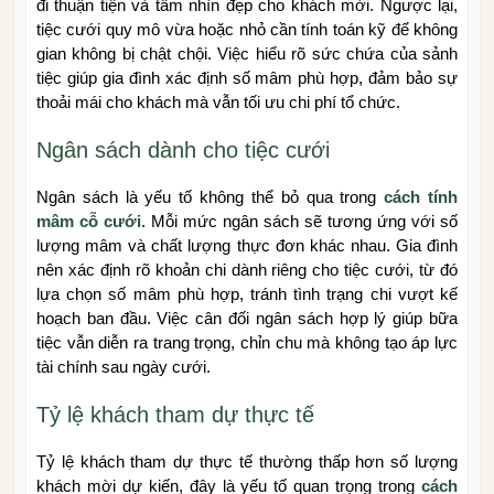
đi thuận tiện và tầm nhìn đẹp cho khách mời. Ngược lại,
tiệc cưới quy mô vừa hoặc nhỏ cần tính toán kỹ để không
gian không bị chật chội. Việc hiểu rõ sức chứa của sảnh
tiệc giúp gia đình xác định số mâm phù hợp, đảm bảo sự
thoải mái cho khách mà vẫn tối ưu chi phí tổ chức.
Ngân sách dành cho tiệc cưới
Ngân sách là yếu tố không thể bỏ qua trong
cách tính
mâm cỗ cưới
. Mỗi mức ngân sách sẽ tương ứng với số
lượng mâm và chất lượng thực đơn khác nhau. Gia đình
nên xác định rõ khoản chi dành riêng cho tiệc cưới, từ đó
lựa chọn số mâm phù hợp, tránh tình trạng chi vượt kế
hoạch ban đầu. Việc cân đối ngân sách hợp lý giúp bữa
tiệc vẫn diễn ra trang trọng, chỉn chu mà không tạo áp lực
tài chính sau ngày cưới.
Tỷ lệ khách tham dự thực tế
Tỷ lệ khách tham dự thực tế thường thấp hơn số lượng
khách mời dự kiến, đây là yếu tố quan trọng trong
cách