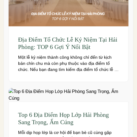
Địa Điểm Tổ Chức Lễ Kỷ Niệm Tại Hải
Phòng: TOP 6 Gợi Ý Nổi Bật
Một lễ kỷ niệm thành công không chỉ đến từ kịch
bản chỉn chu mà còn phụ thuộc vào địa điểm tổ
chức. Nếu bạn đang tìm kiếm địa điểm tổ chức lễ kỷ
niệm tại Hải Phòng có không gian đẹp, dịch vụ
chuyên nghiệp và đáp ứng nhiều quy mô sự kiện,
đừng […]
Top 6 Địa Điểm Họp Lớp Hải Phòng
Sang Trọng, Ấm Cúng
Mỗi dịp họp lớp là cơ hội để bạn bè cũ cùng gặp