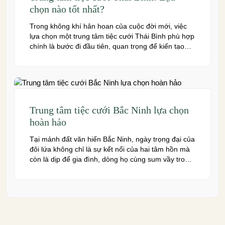
chọn nào tốt nhất?
Trong không khí hân hoan của cuộc đời mới, việc
lựa chọn một trung tâm tiệc cưới Thái Bình phù hợp
chính là bước đi đầu tiên, quan trọng để kiến tạo
nên một hôn lễ trong mơ. Thái Bình – mảnh đất
giàu truyền thống văn hóa – ngày nay cũng sở hữu
nhiều […]
Trung tâm tiệc cưới Bắc Ninh lựa chọn
hoàn hảo
Tại mảnh đất văn hiến Bắc Ninh, ngày trọng đại của
đôi lứa không chỉ là sự kết nối của hai tâm hồn mà
còn là dịp để gia đình, dòng họ cùng sum vầy trong
niềm hạnh phúc. Để khoảnh khắc ấy thêm phần
trọn vẹn và đáng nhớ, việc lựa chọn một trung […]