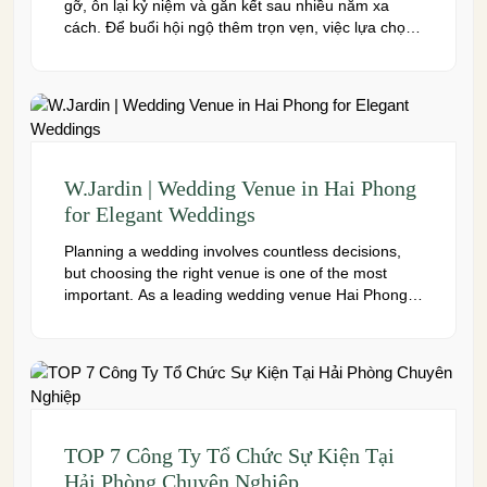
gỡ, ôn lại kỷ niệm và gắn kết sau nhiều năm xa
cách. Để buổi hội ngộ thêm trọn vẹn, việc lựa chọn
địa điểm phù hợp về không gian, thực đơn và chi
phí là điều không thể bỏ qua. Dưới […]
W.Jardin | Wedding Venue in Hai Phong
for Elegant Weddings
Planning a wedding involves countless decisions,
but choosing the right venue is one of the most
important. As a leading wedding venue Hai Phong,
W.Jardin combines elegant banquet halls, romantic
garden spaces, premium cuisine prepared under
the ISO 22000:2018 food safety management
system, and dedicated event support to help
couples create a seamless and memorable […]
TOP 7 Công Ty Tổ Chức Sự Kiện Tại
Hải Phòng Chuyên Nghiệp