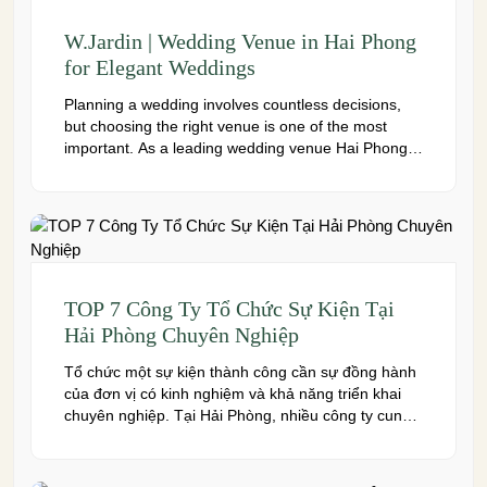
W.Jardin | Wedding Venue in Hai Phong
for Elegant Weddings
Planning a wedding involves countless decisions,
but choosing the right venue is one of the most
important. As a leading wedding venue Hai Phong,
W.Jardin combines elegant banquet halls, romantic
garden spaces, premium cuisine prepared under
the ISO 22000:2018 food safety management
system, and dedicated event support to help
couples create a seamless and memorable […]
TOP 7 Công Ty Tổ Chức Sự Kiện Tại
Hải Phòng Chuyên Nghiệp
Tổ chức một sự kiện thành công cần sự đồng hành
của đơn vị có kinh nghiệm và khả năng triển khai
chuyên nghiệp. Tại Hải Phòng, nhiều công ty cung
cấp đa dạng dịch vụ từ tiệc cưới, hội nghị, hội thảo
đến team building và sự kiện doanh nghiệp. Dưới
đây là những […]