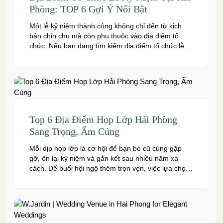
Phòng: TOP 6 Gợi Ý Nổi Bật
Một lễ kỷ niệm thành công không chỉ đến từ kịch
bản chỉn chu mà còn phụ thuộc vào địa điểm tổ
chức. Nếu bạn đang tìm kiếm địa điểm tổ chức lễ kỷ
niệm tại Hải Phòng có không gian đẹp, dịch vụ
chuyên nghiệp và đáp ứng nhiều quy mô sự kiện,
đừng […]
Top 6 Địa Điểm Họp Lớp Hải Phòng
Sang Trọng, Ấm Cúng
Mỗi dịp họp lớp là cơ hội để bạn bè cũ cùng gặp
gỡ, ôn lại kỷ niệm và gắn kết sau nhiều năm xa
cách. Để buổi hội ngộ thêm trọn vẹn, việc lựa chọn
địa điểm phù hợp về không gian, thực đơn và chi
phí là điều không thể bỏ qua. Dưới […]