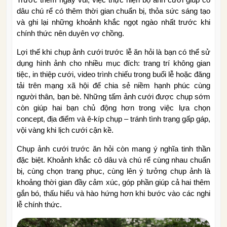
dâu chú rể có thêm thời gian chuẩn bị, thỏa sức sáng tạo
và ghi lại những khoảnh khắc ngọt ngào nhất trước khi
chính thức nên duyên vợ chồng.
Lợi thế khi chụp ảnh cưới trước lễ ăn hỏi là bạn có thể sử
dụng hình ảnh cho nhiều mục đích: trang trí không gian
tiệc, in thiệp cưới, video trình chiếu trong buổi lễ hoặc đăng
tải trên mạng xã hội để chia sẻ niềm hạnh phúc cùng
người thân, bạn bè. Những tấm ảnh cưới được chụp sớm
còn giúp hai bạn chủ động hơn trong việc lựa chọn
concept, địa điểm và ê-kíp chụp – tránh tình trạng gấp gáp,
vội vàng khi lịch cưới cận kề.
Chụp ảnh cưới trước ăn hỏi còn mang ý nghĩa tinh thần
đặc biệt. Khoảnh khắc cô dâu và chú rể cùng nhau chuẩn
bị, cùng chọn trang phục, cùng lên ý tưởng chụp ảnh là
khoảng thời gian đầy cảm xúc, góp phần giúp cả hai thêm
gắn bó, thấu hiểu và hào hứng hơn khi bước vào các nghi
lễ chính thức.