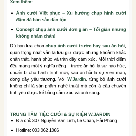
Xem thêm:
Ảnh cưới Việt phục – Xu hướng chụp hình cưới
đậm đà bản sắc dân tộc
Concept chụp ảnh cưới đơn giản – Tối giản nhưng
không nhàm chán!
Dù bạn lựa chọn
chụp ảnh cưới trước hay sau ăn hỏi
,
quan trọng nhất vẫn là lưu giữ được những khoảnh khắc
chân thật, hạnh phúc và tràn đầy cảm xúc. Mỗi thời điểm
đều mang một ý nghĩa riêng – trước ăn hỏi là sự háo hức,
chuẩn bị cho hành trình mới; sau ăn hỏi là sự viên mãn,
đong đầy yêu thương. Với
W.Jardin
, từng bộ ảnh cưới
không chỉ là sản phẩm nghệ thuật mà còn là câu chuyện
tình yêu được kể bằng cảm xúc và ánh sáng.
__________
TRUNG TÂM TIỆC CƯỚI & SỰ KIỆN W.JARDIN
Địa chỉ: 307 Nguyễn Văn Linh, Lê Chân, Hải Phòng
Hotline: 093 962 1986