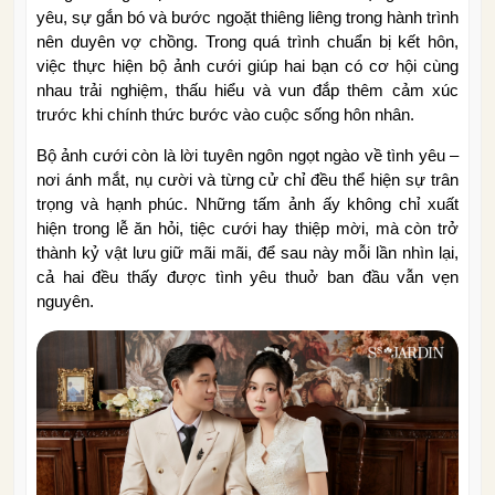
yêu, sự gắn bó và bước ngoặt thiêng liêng trong hành trình
nên duyên vợ chồng. Trong quá trình chuẩn bị kết hôn,
việc thực hiện bộ ảnh cưới giúp hai bạn có cơ hội cùng
nhau trải nghiệm, thấu hiểu và vun đắp thêm cảm xúc
trước khi chính thức bước vào cuộc sống hôn nhân.
Bộ ảnh cưới còn là lời tuyên ngôn ngọt ngào về tình yêu –
nơi ánh mắt, nụ cười và từng cử chỉ đều thể hiện sự trân
trọng và hạnh phúc. Những tấm ảnh ấy không chỉ xuất
hiện trong lễ ăn hỏi, tiệc cưới hay thiệp mời, mà còn trở
thành kỷ vật lưu giữ mãi mãi, để sau này mỗi lần nhìn lại,
cả hai đều thấy được tình yêu thuở ban đầu vẫn vẹn
nguyên.