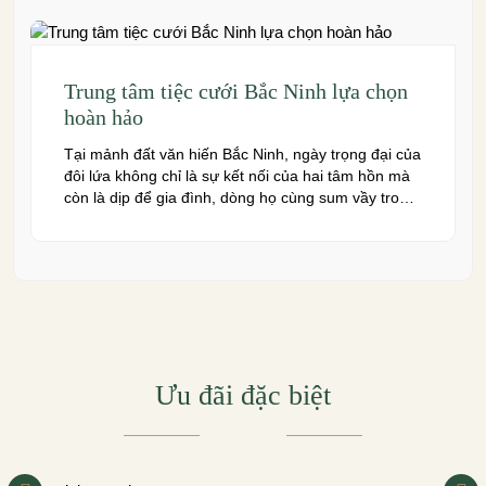
nhiều […]
Trung tâm tiệc cưới Bắc Ninh lựa chọn
hoàn hảo
Tại mảnh đất văn hiến Bắc Ninh, ngày trọng đại của
đôi lứa không chỉ là sự kết nối của hai tâm hồn mà
còn là dịp để gia đình, dòng họ cùng sum vầy trong
niềm hạnh phúc. Để khoảnh khắc ấy thêm phần
trọn vẹn và đáng nhớ, việc lựa chọn một trung […]
Ưu đãi đặc biệt