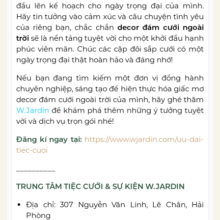
đầu lên kế hoạch cho ngày trọng đại của mình.
Hãy tin tưởng vào cảm xúc và câu chuyện tình yêu
của riêng bạn, chắc chắn
decor đám cưới ngoài
trời
sẽ là nền tảng tuyệt vời cho một khởi đầu hạnh
phúc viên mãn. Chúc các cặp đôi sắp cưới có một
ngày trọng đại thật hoàn hảo và đáng nhớ!
Nếu bạn đang tìm kiếm một đơn vị đồng hành
chuyên nghiệp, sáng tạo để hiện thực hóa giấc mơ
decor đám cưới ngoài trời của mình, hãy ghé thăm
W.Jardin
để khám phá thêm những ý tưởng tuyệt
vời và dịch vụ trọn gói nhé!
Đăng kí ngay tại:
https://www.wjardin.com/uu-dai-
tiec-cuoi
__________
TRUNG TÂM TIỆC CƯỚI & SỰ KIỆN W.JARDIN
Địa chỉ: 307 Nguyễn Văn Linh, Lê Chân, Hải
Phòng