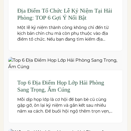
Địa Điểm Tổ Chức Lễ Kỷ Niệm Tại Hải
Phòng: TOP 6 Gợi Ý Nổi Bật
Một lễ kỷ niệm thành công không chỉ đến từ
kịch bản chỉn chu mà còn phụ thuộc vào địa
điểm tổ chức. Nếu bạn đang tìm kiếm địa
điểm tổ chức lễ kỷ niệm tại Hải Phòng có
không gian đẹp, dịch vụ chuyên nghiệp và đáp
ứng nhiều quy mô sự kiện, đừng […]
Top 6 Địa Điểm Họp Lớp Hải Phòng
Sang Trọng, Ấm Cúng
Mỗi dịp họp lớp là cơ hội để bạn bè cũ cùng
gặp gỡ, ôn lại kỷ niệm và gắn kết sau nhiều
năm xa cách. Để buổi hội ngộ thêm trọn vẹn,
việc lựa chọn địa điểm phù hợp về không gian,
thực đơn và chi phí là điều không thể bỏ qua.
Dưới […]