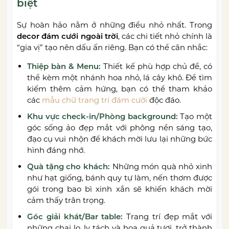
biệt
Sự hoàn hảo nằm ở những điều nhỏ nhất. Trong
decor đám cưới ngoài trời
, các chi tiết nhỏ chính là
“gia vị” tạo nên dấu ấn riêng. Bạn có thể cân nhắc:
Thiệp bàn & Menu:
Thiết kế phù hợp chủ đề, có
thể kèm một nhánh hoa nhỏ, lá cây khô. Để tìm
kiếm thêm cảm hứng, bạn có thể tham khảo
các
mẫu chữ trang trí đám cưới
độc đáo.
Khu vực check-in/Phòng background:
Tạo một
góc sống ảo đẹp mắt với phông nền sáng tạo,
đạo cụ vui nhộn để khách mời lưu lại những bức
hình đáng nhớ.
Quà tặng cho khách:
Những món quà nhỏ xinh
như hạt giống, bánh quy tự làm, nến thơm được
gói trong bao bì xinh xắn sẽ khiến khách mời
cảm thấy trân trọng.
Góc giải khát/Bar table:
Trang trí đẹp mắt với
những chai lọ, ly tách và hoa quả tươi, trở thành