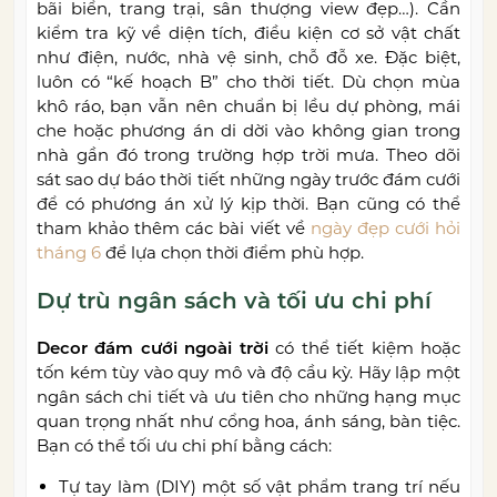
bãi biển, trang trại, sân thượng view đẹp…). Cần
kiểm tra kỹ về diện tích, điều kiện cơ sở vật chất
như điện, nước, nhà vệ sinh, chỗ đỗ xe. Đặc biệt,
luôn có “kế hoạch B” cho thời tiết. Dù chọn mùa
khô ráo, bạn vẫn nên chuẩn bị lều dự phòng, mái
che hoặc phương án di dời vào không gian trong
nhà gần đó trong trường hợp trời mưa. Theo dõi
sát sao dự báo thời tiết những ngày trước đám cưới
để có phương án xử lý kịp thời. Bạn cũng có thể
tham khảo thêm các bài viết về
ngày đẹp cưới hỏi
tháng 6
để lựa chọn thời điểm phù hợp.
Dự trù ngân sách và tối ưu chi phí
Decor đám cưới ngoài trời
có thể tiết kiệm hoặc
tốn kém tùy vào quy mô và độ cầu kỳ. Hãy lập một
ngân sách chi tiết và ưu tiên cho những hạng mục
quan trọng nhất như cổng hoa, ánh sáng, bàn tiệc.
Bạn có thể tối ưu chi phí bằng cách:
Tự tay làm (DIY) một số vật phẩm trang trí nếu