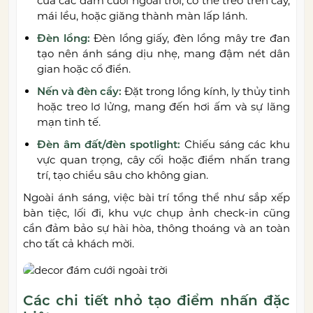
của các đám cưới ngoài trời, có thể treo trên cây,
mái lều, hoặc giăng thành màn lấp lánh.
Đèn lồng:
Đèn lồng giấy, đèn lồng mây tre đan
tạo nên ánh sáng dịu nhẹ, mang đậm nét dân
gian hoặc cổ điển.
Nến và đèn cầy:
Đặt trong lồng kính, ly thủy tinh
hoặc treo lơ lửng, mang đến hơi ấm và sự lãng
mạn tinh tế.
Đèn âm đất/đèn spotlight:
Chiếu sáng các khu
vực quan trọng, cây cối hoặc điểm nhấn trang
trí, tạo chiều sâu cho không gian.
Ngoài ánh sáng, việc bài trí tổng thể như sắp xếp
bàn tiệc, lối đi, khu vực chụp ảnh check-in cũng
cần đảm bảo sự hài hòa, thông thoáng và an toàn
cho tất cả khách mời.
Các chi tiết nhỏ tạo điểm nhấn đặc