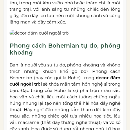
thụ, trong một khu vườn nhỏ hoặc thậm chí là một
trang trại, với ánh sáng từ những chiếc đèn lồng
giấy, đèn dây leo tạo nên một khung cảnh vô cùng
lãng mạn và đầy cảm xúc.
Phong cách Bohemian tự do, phóng
khoáng
Bạn là người yêu sự tự do, phóng khoáng và không
thích những khuôn khổ gò bó? Phong cách
Bohemian (hay còn gọi là Boho) trong
decor đám
cưới ngoài trời
sẽ thỏa mãn tâm hồn nghệ sĩ trong
bạn. Đặc trưng của Boho là sự pha trộn màu sắc,
hoa văn và chất liệu một cách tưởng chừng ngẫu
hứng nhưng lại tạo nên tổng thể hài hòa đầy nghệ
thuật. Hãy nghĩ đến những tấm thảm dệt kim đầy
màu sắc, những chiếc gối tựa nhiều họa tiết, lều
vải, macrame (thắt dây thừng nghệ thuật) và vô số
cây xanh. Hoa được sử dụng rất phong phú, từ hoa