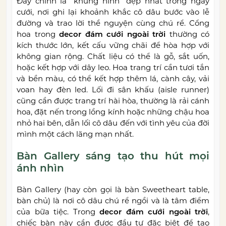
Đây chính là “khung hình” đẹp nhất trong ngày
cưới, nơi ghi lại khoảnh khắc cô dâu bước vào lễ
đường và trao lời thề nguyện cùng chú rể. Cổng
hoa trong
decor đám cưới ngoài trời
thường có
kích thước lớn, kết cấu vững chãi để hòa hợp với
không gian rộng. Chất liệu có thể là gỗ, sắt uốn,
hoặc kết hợp với dây leo. Hoa trang trí cần tươi tắn
và bền màu, có thể kết hợp thêm lá, cành cây, vải
voan hay đèn led. Lối đi sân khấu (aisle runner)
cũng cần được trang trí hài hòa, thường là rải cánh
hoa, đặt nến trong lồng kính hoặc những chậu hoa
nhỏ hai bên, dẫn lối cô dâu đến với tình yêu của đời
mình một cách lãng mạn nhất.
Bàn Gallery sáng tạo thu hút mọi
ánh nhìn
Bàn Gallery (hay còn gọi là bàn Sweetheart table,
bàn chủ) là nơi cô dâu chú rể ngồi và là tâm điểm
của bữa tiệc. Trong
decor đám cưới ngoài trời
,
chiếc bàn này cần được đầu tư đặc biệt để tạo