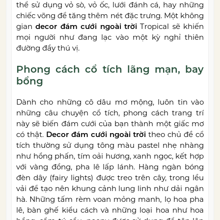
thể sử dụng vỏ sò, vỏ ốc, lưới đánh cá, hay những
chiếc võng để tăng thêm nét đặc trưng. Một không
gian
decor đám cưới ngoài trời
Tropical sẽ khiến
mọi người như đang lạc vào một kỳ nghỉ thiên
đường đầy thú vị.
Phong cách cổ tích lãng mạn, bay
bổng
Dành cho những cô dâu mơ mộng, luôn tin vào
những câu chuyện cổ tích, phong cách trang trí
này sẽ biến đám cưới của bạn thành một giấc mơ
có thật.
Decor đám cưới ngoài trời
theo chủ đề cổ
tích thường sử dụng tông màu pastel nhẹ nhàng
như hồng phấn, tím oải hương, xanh ngọc, kết hợp
với vàng đồng, pha lê lấp lánh. Hàng ngàn bóng
đèn dây (fairy lights) được treo trên cây, trong lều
vải để tạo nên khung cảnh lung linh như dải ngân
hà. Những tấm rèm voan mỏng manh, lọ hoa pha
lê, bàn ghế kiểu cách và những loại hoa như hoa