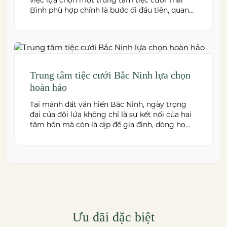
việc lựa chọn một trung tâm tiệc cưới Thái
Bình phù hợp chính là bước đi đầu tiên, quan
trọng để kiến tạo nên một hôn lễ trong mơ.
Thái Bình – mảnh đất giàu truyền thống văn
hóa – ngày nay cũng sở hữu nhiều […]
Trung tâm tiệc cưới Bắc Ninh lựa chọn
hoàn hảo
Tại mảnh đất văn hiến Bắc Ninh, ngày trọng
đại của đôi lứa không chỉ là sự kết nối của hai
tâm hồn mà còn là dịp để gia đình, dòng họ
cùng sum vầy trong niềm hạnh phúc. Để
khoảnh khắc ấy thêm phần trọn vẹn và đáng
nhớ, việc lựa chọn một trung […]
Ưu đãi đặc biệt