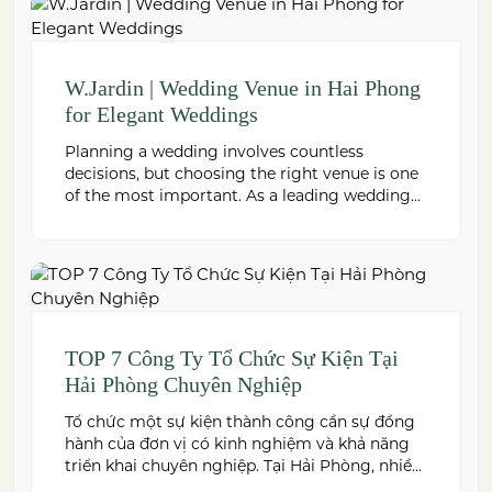
W.Jardin | Wedding Venue in Hai Phong
for Elegant Weddings
Planning a wedding involves countless
decisions, but choosing the right venue is one
of the most important. As a leading wedding
venue Hai Phong, W.Jardin combines elegant
banquet halls, romantic garden spaces,
premium cuisine prepared under the ISO
22000:2018 food safety management system,
and dedicated event support to help couples
create a seamless and memorable […]
TOP 7 Công Ty Tổ Chức Sự Kiện Tại
Hải Phòng Chuyên Nghiệp
Tổ chức một sự kiện thành công cần sự đồng
hành của đơn vị có kinh nghiệm và khả năng
triển khai chuyên nghiệp. Tại Hải Phòng, nhiều
công ty cung cấp đa dạng dịch vụ từ tiệc cưới,