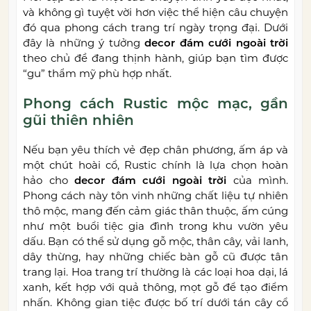
và không gì tuyệt vời hơn việc thể hiện câu chuyện
đó qua phong cách trang trí ngày trọng đại. Dưới
đây là những ý tưởng
decor đám cưới ngoài trời
theo chủ đề đang thịnh hành, giúp bạn tìm được
“gu” thẩm mỹ phù hợp nhất.
Phong cách Rustic mộc mạc, gần
gũi thiên nhiên
Nếu bạn yêu thích vẻ đẹp chân phương, ấm áp và
một chút hoài cổ, Rustic chính là lựa chọn hoàn
hảo cho
decor đám cưới ngoài trời
của mình.
Phong cách này tôn vinh những chất liệu tự nhiên
thô mộc, mang đến cảm giác thân thuộc, ấm cúng
như một buổi tiệc gia đình trong khu vườn yêu
dấu. Bạn có thể sử dụng gỗ mộc, thân cây, vải lanh,
dây thừng, hay những chiếc bàn gỗ cũ được tân
trang lại. Hoa trang trí thường là các loại hoa dại, lá
xanh, kết hợp với quả thông, mọt gỗ để tạo điểm
nhấn. Không gian tiệc được bố trí dưới tán cây cổ