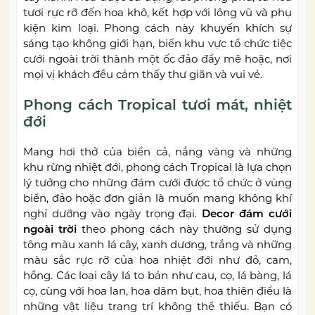
tươi rực rỡ đến hoa khô, kết hợp với lông vũ và phụ
kiện kim loại. Phong cách này khuyến khích sự
sáng tạo không giới hạn, biến khu vực tổ chức tiệc
cưới ngoài trời thành một ốc đảo đầy mê hoặc, nơi
mọi vị khách đều cảm thấy thư giãn và vui vẻ.
Phong cách Tropical tươi mát, nhiệt
đới
Mang hơi thở của biển cả, nắng vàng và những
khu rừng nhiệt đới, phong cách Tropical là lựa chọn
lý tưởng cho những đám cưới được tổ chức ở vùng
biển, đảo hoặc đơn giản là muốn mang không khí
nghỉ dưỡng vào ngày trọng đại.
Decor đám cưới
ngoài trời
theo phong cách này thường sử dụng
tông màu xanh lá cây, xanh dương, trắng và những
màu sắc rực rỡ của hoa nhiệt đới như đỏ, cam,
hồng. Các loại cây lá to bản như cau, cọ, lá bàng, lá
cọ, cùng với hoa lan, hoa dâm bụt, hoa thiên điểu là
những vật liệu trang trí không thể thiếu. Bạn có