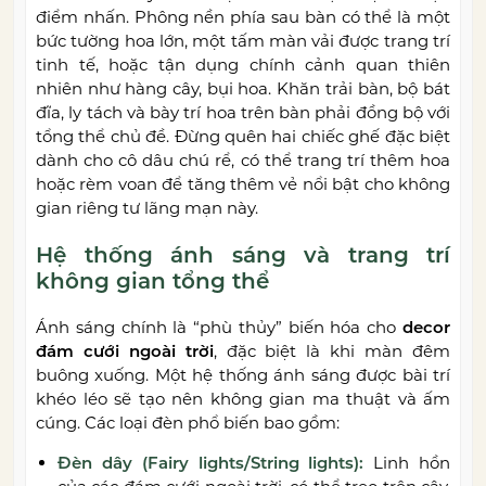
điểm nhấn. Phông nền phía sau bàn có thể là một
bức tường hoa lớn, một tấm màn vải được trang trí
tinh tế, hoặc tận dụng chính cảnh quan thiên
nhiên như hàng cây, bụi hoa. Khăn trải bàn, bộ bát
đĩa, ly tách và bày trí hoa trên bàn phải đồng bộ với
tổng thể chủ đề. Đừng quên hai chiếc ghế đặc biệt
dành cho cô dâu chú rể, có thể trang trí thêm hoa
hoặc rèm voan để tăng thêm vẻ nổi bật cho không
gian riêng tư lãng mạn này.
Hệ thống ánh sáng và trang trí
không gian tổng thể
Ánh sáng chính là “phù thủy” biến hóa cho
decor
đám cưới ngoài trời
, đặc biệt là khi màn đêm
buông xuống. Một hệ thống ánh sáng được bài trí
khéo léo sẽ tạo nên không gian ma thuật và ấm
cúng. Các loại đèn phổ biến bao gồm:
Đèn dây (Fairy lights/String lights):
Linh hồn