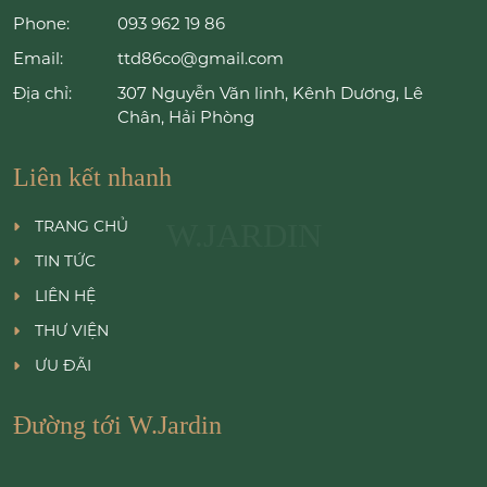
Phone:
093 962 19 86
Email:
ttd86co@gmail.com
Địa chỉ:
307 Nguyễn Văn linh, Kênh Dương, Lê
Chân, Hải Phòng
Liên kết nhanh
TRANG CHỦ
W.JARDIN
TIN TỨC
LIÊN HỆ
THƯ VIỆN
ƯU ĐÃI
Đường tới W.Jardin