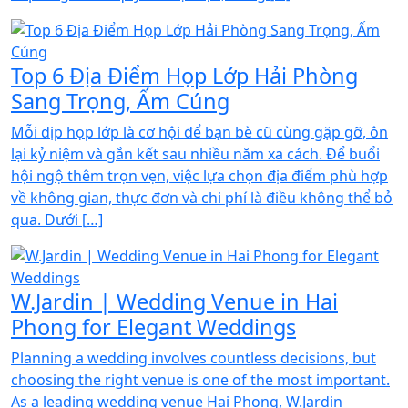
Top 6 Địa Điểm Họp Lớp Hải Phòng
Sang Trọng, Ấm Cúng
Mỗi dịp họp lớp là cơ hội để bạn bè cũ cùng gặp gỡ, ôn
lại kỷ niệm và gắn kết sau nhiều năm xa cách. Để buổi
hội ngộ thêm trọn vẹn, việc lựa chọn địa điểm phù hợp
về không gian, thực đơn và chi phí là điều không thể bỏ
qua. Dưới […]
W.Jardin | Wedding Venue in Hai
Phong for Elegant Weddings
Planning a wedding involves countless decisions, but
choosing the right venue is one of the most important.
As a leading wedding venue Hai Phong, W.Jardin