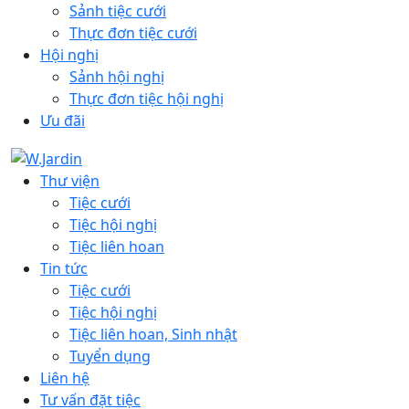
Sảnh tiệc cưới
Thực đơn tiệc cưới
Hội nghị
Sảnh hội nghị
Thực đơn tiệc hội nghị
Ưu đãi
Thư viện
Tiệc cưới
Tiệc hội nghị
Tiệc liên hoan
Tin tức
Tiệc cưới
Tiệc hội nghị
Tiệc liên hoan, Sinh nhật
Tuyển dụng
Liên hệ
Tư vấn đặt tiệc