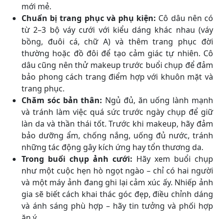
mới mẻ.
Chuẩn bị trang phục và phụ kiện:
Cô dâu nên có
từ 2–3 bộ váy cưới với kiểu dáng khác nhau (váy
bồng, đuôi cá, chữ A) và thêm trang phục đời
thường hoặc đồ đôi để tạo cảm giác tự nhiên. Cô
dâu cũng nên thử makeup trước buổi chụp để đảm
bảo phong cách trang điểm hợp với khuôn mặt và
trang phục.
Chăm sóc bản thân:
Ngủ đủ, ăn uống lành mạnh
và tránh làm việc quá sức trước ngày chụp để giữ
làn da và thần thái tốt. Trước khi makeup, hãy đảm
bảo dưỡng ẩm, chống nắng, uống đủ nước, tránh
những tác động gây kích ứng hay tổn thương da.
Trong buổi chụp ảnh cưới:
Hãy xem buổi chụp
như một cuộc hẹn hò ngọt ngào – chỉ có hai người
và một máy ảnh đang ghi lại cảm xúc ấy. Nhiếp ảnh
gia sẽ biết cách khai thác góc đẹp, điều chỉnh dáng
và ánh sáng phù hợp – hãy tin tưởng và phối hợp
ăn ý.