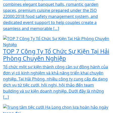
combines elegant banquet halls, romantic garden
spaces, premium cuisine prepared under the ISO
22000:2018 food safety management system, and
dedicated event support to help couples create a
seamless and memorable […]
TOP 7 Công Ty Tổ Chức Sự Kiện Tại Hải
Phòng Chuyên Nghiệp
Tổ chức một sự kiện thành công cần sự đồng hành của
đơn vị có kinh nghiệm và khả năng triển khai chuyên
nghiệp. Tại Hải Phòng, nhiều công ty cung cấp đa dạng
dịch vụ từ tiệc cưới, hội nghị, hội thảo đến team
building và sự kiện doanh nghiệp. Dưới đây là những
[…]