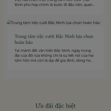
Bình phù hợp chính là bước đi đầu tiên, quan
trọng để kiến tạo nên một hôn lễ trong mơ.
Thái Bình – mảnh đất giàu truyền thống văn
hóa – ngày nay cũng sở hữu nhiều […]
Trung tâm tiệc cưới Bắc Ninh lựa chọn
hoàn hảo
Tại mảnh đất văn hiến Bắc Ninh, ngày trọng
đại của đôi lứa không chỉ là sự kết nối của hai
tâm hồn mà còn là dịp để gia đình, dòng họ
cùng sum vầy trong niềm hạnh phúc. Để
khoảnh khắc ấy thêm phần trọn vẹn và đáng
nhớ, việc lựa chọn một trung […]
Ưu đãi đặc biệt