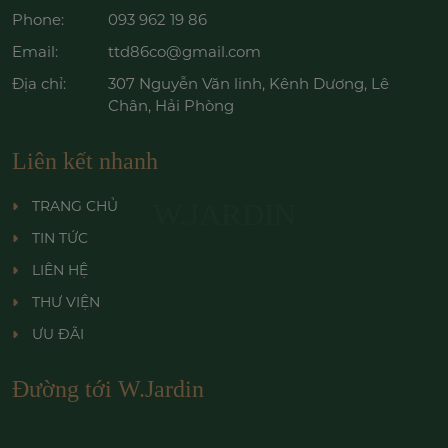
Phone:
093 962 19 86
Email:
ttd86co@gmail.com
Địa chỉ:
307 Nguyễn Văn linh, Kênh Dương, Lê
Chân, Hải Phòng
Liên kết nhanh
TRANG CHỦ
W.JARDIN
TIN TỨC
LIÊN HỆ
THƯ VIỆN
ƯU ĐÃI
Đường tới W.Jardin