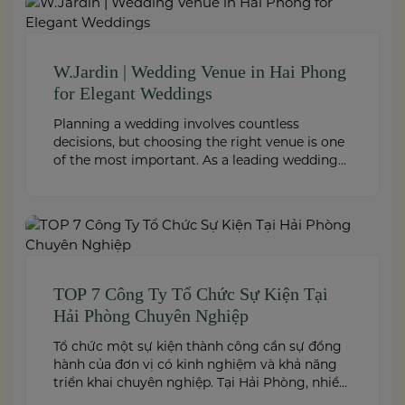
W.Jardin | Wedding Venue in Hai Phong
for Elegant Weddings
Planning a wedding involves countless
decisions, but choosing the right venue is one
of the most important. As a leading wedding
venue Hai Phong, W.Jardin combines elegant
banquet halls, romantic garden spaces,
premium cuisine prepared under the ISO
22000:2018 food safety management system,
and dedicated event support to help couples
create a seamless and memorable […]
TOP 7 Công Ty Tổ Chức Sự Kiện Tại
Hải Phòng Chuyên Nghiệp
Tổ chức một sự kiện thành công cần sự đồng
hành của đơn vị có kinh nghiệm và khả năng
triển khai chuyên nghiệp. Tại Hải Phòng, nhiều
công ty cung cấp đa dạng dịch vụ từ tiệc cưới,