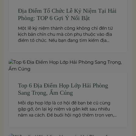
Địa Điểm Tổ Chức Lễ Kỷ Niệm Tại Hải
Phòng: TOP 6 Gợi Ý Nổi Bật
Một lễ kỷ niệm thành công không chỉ đến từ
kịch bản chỉn chu mà còn phụ thuộc vào địa
điểm tổ chức. Nếu bạn đang tìm kiếm địa
điểm tổ chức lễ kỷ niệm tại Hải Phòng có
không gian đẹp, dịch vụ chuyên nghiệp và đáp
ứng nhiều quy mô sự kiện, đừng […]
Top 6 Địa Điểm Họp Lớp Hải Phòng
Sang Trọng, Ấm Cúng
Mỗi dịp họp lớp là cơ hội để bạn bè cũ cùng
gặp gỡ, ôn lại kỷ niệm và gắn kết sau nhiều
năm xa cách. Để buổi hội ngộ thêm trọn vẹn,
việc lựa chọn địa điểm phù hợp về không gian,
thực đơn và chi phí là điều không thể bỏ qua.
Dưới […]