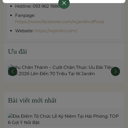
Hotline: 093 962 1986
Fanpage:
https://www.facebook.com/w.jardin.official
Website:
https://wjardin.com/
Ưu đãi
Bài viết mới nhất