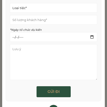
Miễn phí nước ngọt, bia trên mỗi bàn tiệc
MC dẫn chương trình chuyên nghiệp
Dàn khánh tiết, nhạc công biểu diễn trong buổi
tiệc
*Ngày tổ chức dự kiến
Nhiều ưu đãi bổ sung khác tùy theo gói dịch vụ
W.Jardin là một trong số ít
trung tâm tiệc cưới Hải
Phòng
cung cấp trọn bộ giải pháp từ váy cưới,
chụp ảnh đến tổ chức tiệc. Sự kết hợp hoàn hảo
giữa không gian sang trọng, dịch vụ chuyên
nghiệp và giá cả hợp lý tạo nên lợi thế cạnh tranh
vượt trội. Để được tư vấn chi tiết về dịch vụ của
W.Jardin, hãy liên hệ qua các kênh dưới đây nhé!
__________
TỔ HỢP GIẢI PHÁP CƯỚI W.JARDIN
Địa chỉ: 307 Nguyễn Văn Linh, Lê Chân, Hải
Phòng