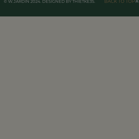
BACK TO TOP
© W.JARDIN 2024. DESIGNED BY THIETKE3S.