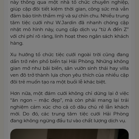
này thông qua một nhà tổ chức chuyên nghiệp,
giúp cặp đôi tiết kiệm thời gian, công sức mà vẫn
đảm bảo tính thẩm mỹ và sự chỉn chu. Nhiều trung
tâm tiệc cưới như W.Jardin đã nhanh chóng cập
nhật mô hình này, cung cấp dịch vụ “từ A đến Z”
với chi phí rõ ràng, linh hoạt theo ngân sách khách
hàng.
Xu hướng tổ chức tiệc cưới ngoài trời cũng đang
dần trở nên phổ biến tại Hải Phòng. Những không
gian mở như bãi biển, sân vườn sinh thái hay villa
ven đô trở thành lựa chọn yêu thích của nhiều cặp
đôi trẻ muốn tạo ra một buổi lễ khác biệt.
Hơn nữa, một đám cưới không chỉ dừng lại ở việc
“ăn ngon – mặc đẹp”, mà còn phải mang lại trải
nghiệm cảm xúc cho cả cô dâu chú rể lẫn khách
mời. Do đó, các trung tâm tiệc cưới Hải Phòng
đang không ngừng đầu tư vào chất lượng dịch vụ.