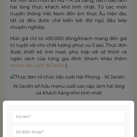
với hơn 300 món ăn Âu – Á đa dạng, đảm bảo làm
hài lòng thực khách khó tính nhất. Từ các món
truyền thống Việt Nam đến ẩm thực Âu hiện đại,
tất cả đều được chế biến bởi đội ngũ đầu bếp
chuyên nghiệp.
Mức giá chỉ từ 450.000 đồng/khách mang đến giá
trị tuyệt vời cho chất lượng phục vụ 5 sao. Thực đơn
được thiết kế linh hoạt, phù hợp với sở thích và
ngân sách của từng gia đình (tham khảo thêm
menu tiệc cưới W.Jardin
).
W.Jardin sở hữu menu cưới cao cấp, làm hài lòng
cả khách hàng khó tính nhất
Các gói ưu đãi cưới đặc biệt
Khi đặt tiệc tại Trung tâm tiệc cưới Hải Phòng
W.Jardin, khách hàng được nhận nhiều
ưu đãi tổ
chức tiệc cưới
đặc biệt như: