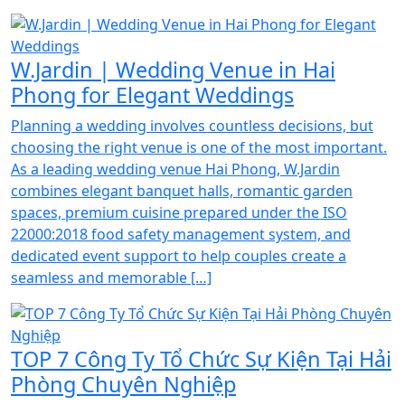
W.Jardin | Wedding Venue in Hai
Phong for Elegant Weddings
Planning a wedding involves countless decisions, but
choosing the right venue is one of the most important.
As a leading wedding venue Hai Phong, W.Jardin
combines elegant banquet halls, romantic garden
spaces, premium cuisine prepared under the ISO
22000:2018 food safety management system, and
dedicated event support to help couples create a
seamless and memorable […]
TOP 7 Công Ty Tổ Chức Sự Kiện Tại Hải
Phòng Chuyên Nghiệp