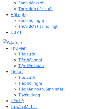
Sảnh tiệc cưới
Thực đơn tiệc cưới
Hội nghị
Sảnh hội nghị
Thực đơn tiệc hội nghị
Ưu đãi
Thư viện
Tiệc cưới
Tiệc hội nghị
Tiệc liên hoan
Tin tức
Tiệc cưới
Tiệc hội nghị
Tiệc liên hoan, Sinh nhật
Tuyển dụng
Liên hệ
Tư vấn đặt tiệc