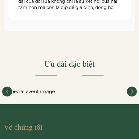
đại của đôi lứa không chỉ là sự kết nối của hai
tâm hồn mà còn là dịp để gia đình, dòng họ
cùng sum vầy trong niềm hạnh phúc. Để
khoảnh khắc ấy thêm phần trọn vẹn và đáng
nhớ, việc lựa chọn một trung […]
Ưu đãi đặc biệt
Về chúng tôi