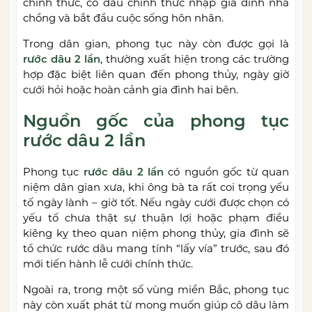
chính thức, cô dâu chính thức nhập gia đình nhà
chồng và bắt đầu cuộc sống hôn nhân.
Trong dân gian, phong tục này còn được gọi là
rước dâu 2 lần
, thường xuất hiện trong các trường
hợp đặc biệt liên quan đến phong thủy, ngày giờ
cưới hỏi hoặc hoàn cảnh gia đình hai bên.
Nguồn gốc của phong tục
rước dâu 2 lần
Phong tục
rước dâu 2 lần
có nguồn gốc từ quan
niệm dân gian xưa, khi ông bà ta rất coi trọng yếu
tố ngày lành – giờ tốt. Nếu ngày cưới được chọn có
yếu tố chưa thật sự thuận lợi hoặc phạm điều
kiêng kỵ theo quan niệm phong thủy, gia đình sẽ
tổ chức rước dâu mang tính “lấy vía” trước, sau đó
mới tiến hành lễ cưới chính thức.
Ngoài ra, trong một số vùng miền Bắc, phong tục
này còn xuất phát từ mong muốn giúp cô dâu làm