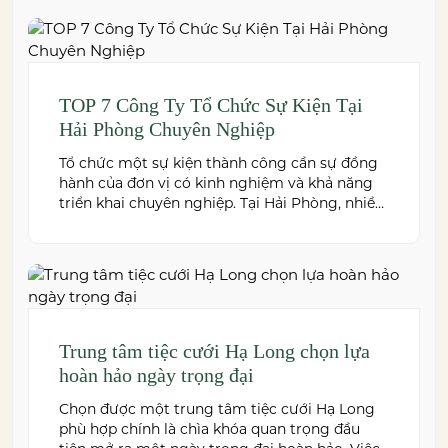
premium cuisine prepared under the ISO
22000:2018 food safety management system,
and dedicated event support to help couples
create a seamless and memorable […]
TOP 7 Công Ty Tổ Chức Sự Kiện Tại
Hải Phòng Chuyên Nghiệp
Tổ chức một sự kiện thành công cần sự đồng
hành của đơn vị có kinh nghiệm và khả năng
triển khai chuyên nghiệp. Tại Hải Phòng, nhiều
công ty cung cấp đa dạng dịch vụ từ tiệc cưới,
hội nghị, hội thảo đến team building và sự kiện
doanh nghiệp. Dưới đây là những […]
Trung tâm tiệc cưới Hạ Long chọn lựa
hoàn hảo ngày trọng đại
Chọn được một trung tâm tiệc cưới Hạ Long
phù hợp chính là chìa khóa quan trọng đầu