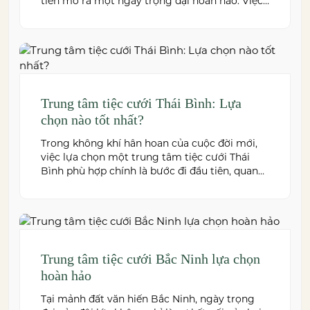
tiên mở ra một ngày trọng đại hoàn hảo. Việc
này không chỉ quyết định đến bầu không khí,
hình ảnh của tiệc cưới mà còn ảnh hưởng trực
tiếp đến trải nghiệm của bạn và toàn […]
Trung tâm tiệc cưới Thái Bình: Lựa
chọn nào tốt nhất?
Trong không khí hân hoan của cuộc đời mới,
việc lựa chọn một trung tâm tiệc cưới Thái
Bình phù hợp chính là bước đi đầu tiên, quan
trọng để kiến tạo nên một hôn lễ trong mơ.
Thái Bình – mảnh đất giàu truyền thống văn
hóa – ngày nay cũng sở hữu nhiều […]
Trung tâm tiệc cưới Bắc Ninh lựa chọn
hoàn hảo
Tại mảnh đất văn hiến Bắc Ninh, ngày trọng