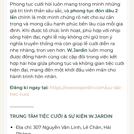
Phong tục cưới hỏi luôn mang trong mình những
giá trị tinh thần sâu sắc, và
phong tục đón dâu 2
lần
chính là một minh chứng rõ nét cho sự cẩn
trọng và mong cầu hạnh phúc bền lâu của mỗi gia
đình. Khi được tổ chức linh hoạt, phù hợp với nhịp
sống hiện đại, nghi lễ này không chỉ giữ trọn ý
nghĩa truyền thống mà còn giúp lễ cưới diễn ra
nhẹ nhàng, trọn vẹn hơn.
W.Jardin
luôn mong
được đồng hành cùng các cặp đôi trong việc kết
hợp hài hòa giữa phong tục và không gian tiệc cưới
hiện đại, mang đến một khởi đầu viên mãn cho
hành trình hôn nhân.
Đăng kí ngay tại:
https://www.wjardin.com/uu-dai-
tiec-cuoi
__________
TRUNG TÂM TIỆC CƯỚI & SỰ KIỆN W.JARDIN
Địa chỉ: 307 Nguyễn Văn Linh, Lê Chân, Hải
Phòng