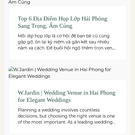
Top 6 Địa Điểm Họp Lớp Hải Phòng
Sang Trọng, Ấm Cúng
Mỗi dịp họp lớp là cơ hội để bạn bè cũ cùng
gặp gỡ, ôn lại kỷ niệm và gắn kết sau nhiều
năm xa cách. Để buổi hội ngộ thêm trọn vẹn,
việc lựa chọn địa điểm phù hợp về không gian,
thực đơn và chi phí là điều không thể bỏ qua.
Dưới […]
W.Jardin | Wedding Venue in Hai Phong
for Elegant Weddings
Planning a wedding involves countless
decisions, but choosing the right venue is one
of the most important. As a leading wedding
venue Hai Phong, W.Jardin combines elegant
banquet halls, romantic garden spaces,