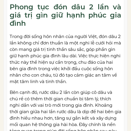
Phong tục đón dâu 2 lần và
giá trị gìn giữ hạnh phúc gia
đình
Trong đời sống hôn nhân của người Việt, đón dâu 2
lần không chỉ đơn thuần là một nghi lễ cưới hỏi mà
còn mang giá trị tinh thần sâu sắc, góp phần gìn
giữ hạnh phúc gia đình lâu dài. Việc thực hiện nghi
thức này thể hiện sự cẩn trọng, chu đáo của hai
bên gia đình trong việc khởi đầu cuộc sống hôn
nhân cho con cháu, từ đó tạo cảm giác an tâm về
mặt tâm linh và tinh thần.
Bên cạnh đó, rước dâu 2 lần còn giúp cô dâu và
chú rể có thêm thời gian chuẩn bị tâm lý, thích
nghi dần với vai trò mới trong gia đình. Khoảng
thời gian giữa hai lần rước dâu là dịp để hai bên gia
đình hiểu nhau hơn, tăng sự gắn kết và xây dựng
mối quan hệ thông gia hài hòa. Đây chính là nền
tảng quan trọng giúp đời sống hôn nhân sau này