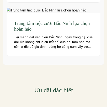
giàu truyền thống văn hóa – ngày nay cũng sở hữu
nhiều […]
Trung tâm tiệc cưới Bắc Ninh lựa chọn
hoàn hảo
Tại mảnh đất văn hiến Bắc Ninh, ngày trọng đại của
đôi lứa không chỉ là sự kết nối của hai tâm hồn mà
còn là dịp để gia đình, dòng họ cùng sum vầy trong
niềm hạnh phúc. Để khoảnh khắc ấy thêm phần
trọn vẹn và đáng nhớ, việc lựa chọn một trung […]
Ưu đãi đặc biệt