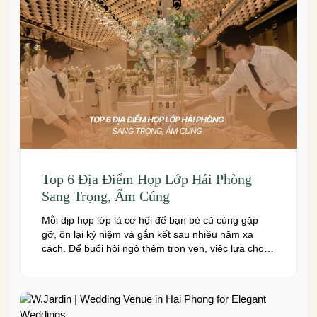
Top 6 Địa Điểm Họp Lớp Hải Phòng
Sang Trọng, Ấm Cúng
Mỗi dịp họp lớp là cơ hội để bạn bè cũ cùng gặp
gỡ, ôn lại kỷ niệm và gắn kết sau nhiều năm xa
cách. Để buổi hội ngộ thêm trọn vẹn, việc lựa chọn
địa điểm phù hợp về không gian, thực đơn và chi
phí là điều không thể bỏ qua. Dưới […]