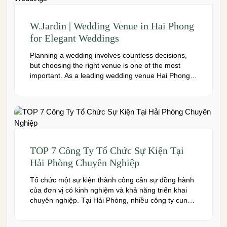
W.Jardin | Wedding Venue in Hai Phong
for Elegant Weddings
Planning a wedding involves countless decisions,
but choosing the right venue is one of the most
important. As a leading wedding venue Hai Phong,
W.Jardin combines elegant banquet halls, romantic
garden spaces, premium cuisine prepared under
the ISO 22000:2018 food safety management
system, and dedicated event support to help
couples create a seamless and memorable […]
TOP 7 Công Ty Tổ Chức Sự Kiện Tại
Hải Phòng Chuyên Nghiệp
Tổ chức một sự kiện thành công cần sự đồng hành
của đơn vị có kinh nghiệm và khả năng triển khai
chuyên nghiệp. Tại Hải Phòng, nhiều công ty cung
cấp đa dạng dịch vụ từ tiệc cưới, hội nghị, hội thảo
đến team building và sự kiện doanh nghiệp. Dưới