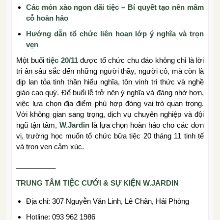
Các món xào ngon đãi tiệc – Bí quyết tạo nên mâm
cỗ hoàn hảo
Hướng dẫn tổ chức liên hoan lớp ý nghĩa và trọn
vẹn
Một buổi
tiệc 20/11
được tổ chức chu đáo không chỉ là lời
tri ân sâu sắc đến những người thầy, người cô, mà còn là
dịp lan tỏa tinh thần hiếu nghĩa, tôn vinh tri thức và nghề
giáo cao quý. Để buổi lễ trở nên ý nghĩa và đáng nhớ hơn,
việc lựa chọn địa điểm phù hợp đóng vai trò quan trọng.
Với không gian sang trọng, dịch vụ chuyên nghiệp và đội
ngũ tận tâm,
W.Jardin
là lựa chọn hoàn hảo cho các đơn
vị, trường học muốn tổ chức bữa tiệc 20 tháng 11 tinh tế
và trọn vẹn cảm xúc.
__________
TRUNG TÂM TIỆC CƯỚI & SỰ KIỆN W.JARDIN
Địa chỉ: 307 Nguyễn Văn Linh, Lê Chân, Hải Phòng
Hotline: 093 962 1986