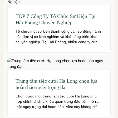
couples create a seamless and memorable […]
TOP 7 Công Ty Tổ Chức Sự Kiện Tại
Hải Phòng Chuyên Nghiệp
Tổ chức một sự kiện thành công cần sự đồng hành
của đơn vị có kinh nghiệm và khả năng triển khai
chuyên nghiệp. Tại Hải Phòng, nhiều công ty cung
cấp đa dạng dịch vụ từ tiệc cưới, hội nghị, hội thảo
đến team building và sự kiện doanh nghiệp. Dưới
đây là những […]
Trung tâm tiệc cưới Hạ Long chọn lựa
hoàn hảo ngày trọng đại
Chọn được một trung tâm tiệc cưới Hạ Long phù
hợp chính là chìa khóa quan trọng đầu tiên mở ra
một ngày trọng đại hoàn hảo. Việc này không chỉ
quyết định đến bầu không khí, hình ảnh của tiệc
cưới mà còn ảnh hưởng trực tiếp đến trải nghiệm