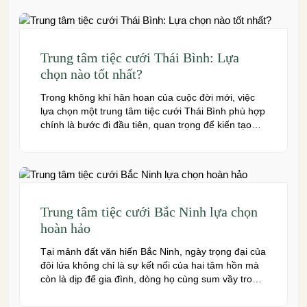
của bạn và toàn […]
Trung tâm tiệc cưới Thái Bình: Lựa
chọn nào tốt nhất?
Trong không khí hân hoan của cuộc đời mới, việc
lựa chọn một trung tâm tiệc cưới Thái Bình phù hợp
chính là bước đi đầu tiên, quan trọng để kiến tạo
nên một hôn lễ trong mơ. Thái Bình – mảnh đất
giàu truyền thống văn hóa – ngày nay cũng sở hữu
nhiều […]
Trung tâm tiệc cưới Bắc Ninh lựa chọn
hoàn hảo
Tại mảnh đất văn hiến Bắc Ninh, ngày trọng đại của
đôi lứa không chỉ là sự kết nối của hai tâm hồn mà
còn là dịp để gia đình, dòng họ cùng sum vầy trong
niềm hạnh phúc. Để khoảnh khắc ấy thêm phần
trọn vẹn và đáng nhớ, việc lựa chọn một trung […]