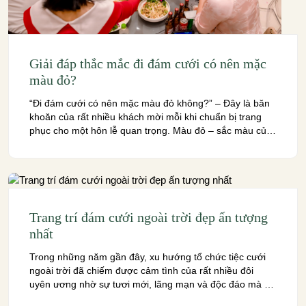
Giải đáp thắc mắc đi đám cưới có nên mặc
màu đỏ?
“Đi đám cưới có nên mặc màu đỏ không?” – Đây là băn
khoăn của rất nhiều khách mời mỗi khi chuẩn bị trang
phục cho một hôn lễ quan trọng. Màu đỏ – sắc màu của
sự may mắn, đam mê và tươi sáng, nhưng cũng gắn liền
với những quan niệm văn hóa […]
Trang trí đám cưới ngoài trời đẹp ấn tượng
nhất
Trong những năm gần đây, xu hướng tổ chức tiệc cưới
ngoài trời đã chiếm được cảm tình của rất nhiều đôi
uyên ương nhờ sự tươi mới, lãng mạn và độc đáo mà nó
mang lại. Trong đó, khâu trang trí đám cưới ngoài trời