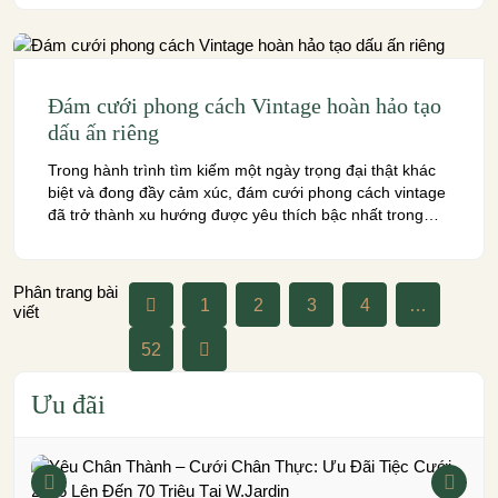
đóng vai trò then chốt để biến không gian […]
Đám cưới phong cách Vintage hoàn hảo tạo
dấu ấn riêng
Trong hành trình tìm kiếm một ngày trọng đại thật khác
biệt và đong đầy cảm xúc, đám cưới phong cách vintage
đã trở thành xu hướng được yêu thích bậc nhất trong
năm 2024-2025. Sức hút của phong cách này không chỉ
đến từ vẻ đẹp hoài cổ, lãng mạn mà còn bởi khả […]
Phân trang bài
1
2
3
4
…
viết
52
Ưu đãi