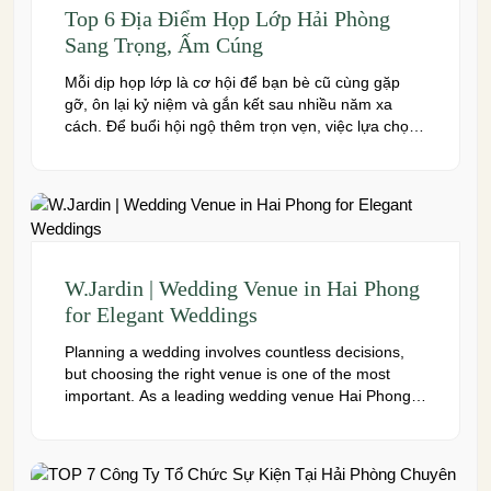
Top 6 Địa Điểm Họp Lớp Hải Phòng
Sang Trọng, Ấm Cúng
Mỗi dịp họp lớp là cơ hội để bạn bè cũ cùng gặp
gỡ, ôn lại kỷ niệm và gắn kết sau nhiều năm xa
cách. Để buổi hội ngộ thêm trọn vẹn, việc lựa chọn
địa điểm phù hợp về không gian, thực đơn và chi
phí là điều không thể bỏ qua. Dưới […]
W.Jardin | Wedding Venue in Hai Phong
for Elegant Weddings
Planning a wedding involves countless decisions,
but choosing the right venue is one of the most
important. As a leading wedding venue Hai Phong,
W.Jardin combines elegant banquet halls, romantic
garden spaces, premium cuisine prepared under
the ISO 22000:2018 food safety management
system, and dedicated event support to help