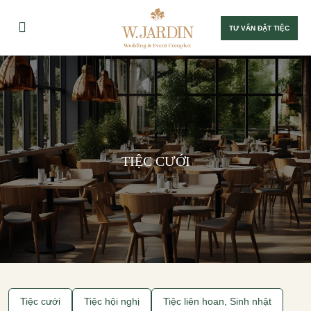
TƯ VẤN ĐẶT TIỆC
TIỆC CƯỚI
Tiệc cưới
Tiệc hội nghị
Tiệc liên hoan, Sinh nhật