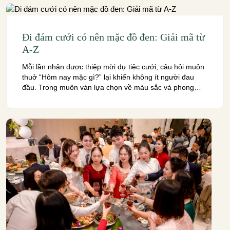
Đi đám cưới có nên mặc đồ đen: Giải mã từ
A-Z
Mỗi lần nhận được thiệp mời dự tiệc cưới, câu hỏi muôn
thuở “Hôm nay mặc gì?” lại khiến không ít người đau
đầu. Trong muôn vàn lựa chọn về màu sắc và phong
cách, một màu sắc kinh điển nhưng cũng đầy tranh cãi
luôn khiến chúng ta phân vân: đi đám cưới có […]